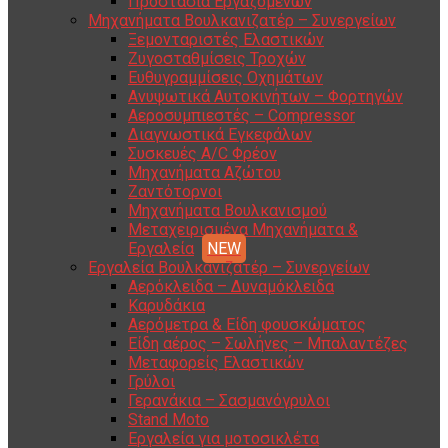
Προστασία Εργαζομένων
Μηχανήματα Βουλκανιζατέρ – Συνεργείων
Ξεμονταριστές Ελαστικών
Ζυγοσταθμίσεις Τροχών
Ευθυγραμμίσεις Οχημάτων
Ανυψωτικά Αυτοκινήτων – Φορτηγών
Αεροσυμπιεστές – Compressor
Διαγνωστικά Εγκεφάλων
Συσκευές A/C Φρέον
Μηχανήματα Αζώτου
Ζαντότορνοι
Μηχανήματα Βουλκανισμού
Μεταχειρισμένα Μηχανήματα &
Εργαλεία
Εργαλεία Βουλκανιζατέρ – Συνεργείων
Αερόκλειδα – Δυναμόκλειδα
Καρυδάκια
Αερόμετρα & Είδη φουσκώματος
Είδη αέρος – Σωλήνες – Μπαλαντέζες
Μεταφορείς Ελαστικών
Γρύλοι
Γερανάκια – Σασμανόγρυλοι
Stand Moto
Εργαλεία για μοτοσικλέτα