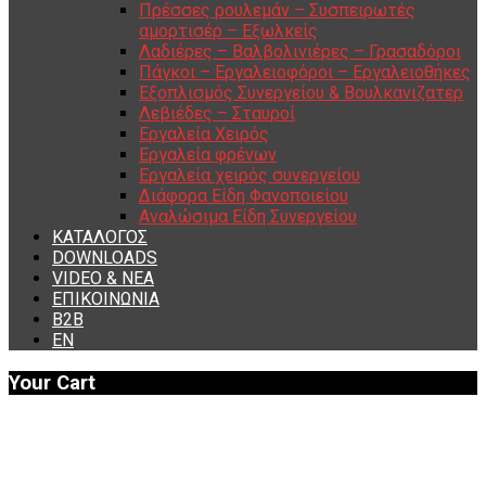
Πρέσσες ρουλεμάν – Συσπειρωτές
αμορτισέρ – Εξωλκείς
Λαδιέρες – Βαλβολινιέρες – Γρασαδόροι
Πάγκοι – Εργαλειοφόροι – Εργαλειοθήκες
Εξοπλισμός Συνεργείου & Βουλκανιζατερ
Λεβιέδες – Σταυροί
Εργαλεία Χειρός
Εργαλεία φρένων
Εργαλεία χειρός συνεργείου
Διάφορα Είδη Φανοποιείου
Αναλώσιμα Είδη Συνεργείου
ΚΑΤΑΛΟΓΟΣ
DOWNLOADS
VIDEO & ΝΕΑ
ΕΠΙΚΟΙΝΩΝΙΑ
B2B
ΕΝ
Your Cart