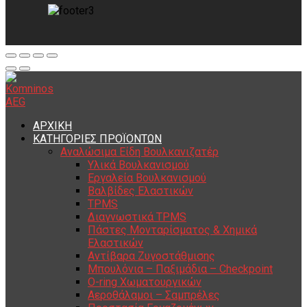
ΑΡΧΙΚΗ
ΚΑΤΗΓΟΡΙΕΣ ΠΡΟΪΟΝΤΩΝ
Αναλώσιμα Είδη Βουλκανιζατέρ
Υλικά Βουλκανισμού
Εργαλεία Βουλκανισμού
Βαλβίδες Ελαστικών
TPMS
Διαγνωστικά TPMS
Πάστες Μονταρίσματος & Χημικά
Ελαστικών
Αντίβαρα Ζυγοστάθμισης
Μπουλόνια – Παξιμάδια – Checkpoint
O-ring Χωματουργικών
Αεροθάλαμοι – Σαμπρέλες