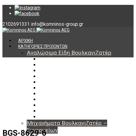
2102691331
info@komninos-group.gr
ΑΡΧΙΚΗ
ΚΑΤΗΓΟΡΙΕΣ ΠΡΟΪΟΝΤΩΝ
Αναλώσιμα Είδη Βουλκανιζατέρ
Υλικά Βουλκανισμού
Εργαλεία Βουλκανισμού
Βαλβίδες Ελαστικών
TPMS
Διαγνωστικά TPMS
Πάστες Μονταρίσματος & Χημικά Ελαστικών
Αντίβαρα Ζυγοστάθμισης
Μπουλόνια – Παξιμάδια – Checkpoint
O-ring Χωματουργικών
Αεροθάλαμοι – Σαμπρέλες
Προστασία Εργαζομένων
Μηχανήματα Βουλκανιζατέρ –
Συνεργείων
BGS-8629-6