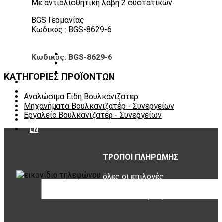
Με αντιολισθητική λαβή 2 συστατικών
Πάγκοι – Εργαλειοφόροι – Εργαλειοθήκες
Εξοπλισμός Συνεργείου & Βουλκανιζατερ
BGS Γερμανίας
Λεβιέδες – Σταυροί
Κωδικός : BGS-8629-6
Εργαλεία Χειρός
Εργαλεία φρένων
Εργαλεία χειρός συνεργείου
Κωδικός: BGS-8629-6
Διάφορα Είδη Φανοποιείου
Αναλώσιμα Είδη Συνεργείου
ΚΑΤΗΓΟΡΙΕΣ ΠΡΟΪΟΝΤΩΝ
ΚΑΤΑΛΟΓΟΣ
DOWNLOADS
Αναλώσιμα Είδη Βουλκανιζατερ
VIDEO & ΝΕΑ
Μηχανήματα Βουλκανιζατέρ - Συνεργείων
ΕΠΙΚΟΙΝΩΝΙΑ
Εργαλεία Βουλκανιζατέρ - Συνεργείων
B2B
ΕΝ
ΤΡΟΠΟΙ ΠΛΗΡΩΜΗΣ
όλες οι επιλογές
για να διαλέξεις
ποια σου ταιριάζει