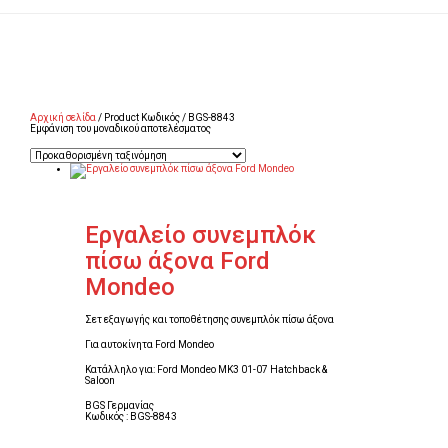
Αρχική σελίδα
/ Product Κωδικός / BGS-8843
Εμφάνιση του μοναδικού αποτελέσματος
Εργαλείο συνεμπλόκ
πίσω άξονα Ford
Mondeo
Σετ εξαγωγής και τοποθέτησης συνεμπλόκ πίσω άξονα
Για αυτοκίνητα Ford Mondeo
Κατάλληλο για: Ford Mondeo MK3 01-07 Hatchback &
Saloon
BGS Γερμανίας
Κωδικός : BGS-8843