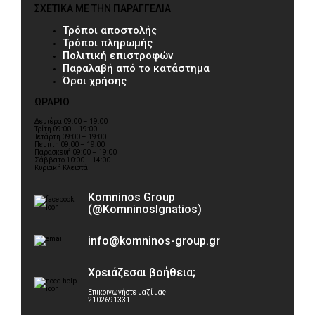
ΣΧΕΤΙΚΑ ΜΕ ΤΗΝ ΠΑΡΑΓΓΕΛΙΑ
Τρόποι αποστολής
Τρόποι πληρωμής
Πολιτική επιστροφών
Παραλαβή από το κατάστημα
Όροι χρήσης
ΩΡΑΡΙΟ
Δευτέρα 09:00 – 19:00
Τρίτη 09:00 – 19:00
Τετάρτη 09:00 – 19:00
Πέμπτη 09:00 – 19:00
Παρασκευή 09:00 – 19:00
Σάββατο 10:00 – 14:00
Κυριακή Κλειστά
Komninos Group
(@KomninosIgnatios)
info@komninos-group.gr
Χρειάζεσαι βοήθεια;
Επικοινωνήστε μαζί μας
2102691331