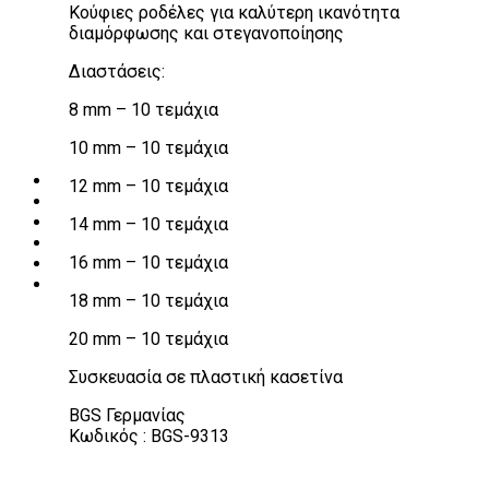
Κούφιες ροδέλες για καλύτερη ικανότητα
Πάγκοι – Εργαλειοφόροι – Εργαλειοθήκες
διαμόρφωσης και στεγανοποίησης
Εξοπλισμός Συνεργείου & Βουλκανιζατερ
Λεβιέδες – Σταυροί
Διαστάσεις:
Εργαλεία Χειρός
Εργαλεία φρένων
8 mm – 10 τεμάχια
Εργαλεία χειρός συνεργείου
Διάφορα Είδη Φανοποιείου
10 mm – 10 τεμάχια
Αναλώσιμα Είδη Συνεργείου
ΚΑΤΑΛΟΓΟΣ
12 mm – 10 τεμάχια
DOWNLOADS
VIDEO & ΝΕΑ
14 mm – 10 τεμάχια
ΕΠΙΚΟΙΝΩΝΙΑ
16 mm – 10 τεμάχια
B2B
ΕΝ
18 mm – 10 τεμάχια
20 mm – 10 τεμάχια
Συσκευασία σε πλαστική κασετίνα
BGS Γερμανίας
Κωδικός : BGS-9313