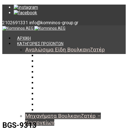
2102691331
info@komninos-group.gr
ΑΡΧΙΚΗ
ΚΑΤΗΓΟΡΙΕΣ ΠΡΟΪΟΝΤΩΝ
Αναλώσιμα Είδη Βουλκανιζατέρ
Υλικά Βουλκανισμού
Εργαλεία Βουλκανισμού
Βαλβίδες Ελαστικών
TPMS
Διαγνωστικά TPMS
Πάστες Μονταρίσματος & Χημικά Ελαστικών
Αντίβαρα Ζυγοστάθμισης
Μπουλόνια – Παξιμάδια – Checkpoint
O-ring Χωματουργικών
Αεροθάλαμοι – Σαμπρέλες
Προστασία Εργαζομένων
Μηχανήματα Βουλκανιζατέρ –
Συνεργείων
BGS-9313