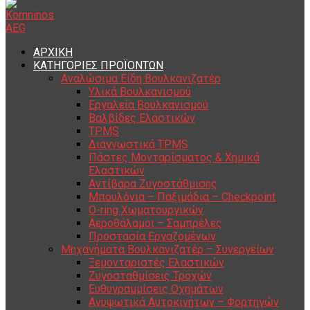
ΑΡΧΙΚΗ
ΚΑΤΗΓΟΡΙΕΣ ΠΡΟΪΟΝΤΩΝ
Αναλώσιμα Είδη Βουλκανιζατέρ
Υλικά Βουλκανισμού
Εργαλεία Βουλκανισμού
Βαλβίδες Ελαστικών
TPMS
Διαγνωστικά TPMS
Πάστες Μονταρίσματος & Χημικά
Ελαστικών
Αντίβαρα Ζυγοστάθμισης
Μπουλόνια – Παξιμάδια – Checkpoint
O-ring Χωματουργικών
Αεροθάλαμοι – Σαμπρέλες
Προστασία Εργαζομένων
Μηχανήματα Βουλκανιζατέρ – Συνεργείων
Ξεμονταριστές Ελαστικών
Ζυγοσταθμίσεις Τροχών
Ευθυγραμμίσεις Οχημάτων
Ανυψωτικά Αυτοκινήτων – Φορτηγών