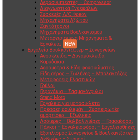
Αεροσυμπιεστές – Compressor
Διαγνωστικά Εγκεφάλων
Συσκευές A/C Φρέον
Μηχανήματα Αζώτου
Ζαντότορνοι
Μηχανήματα Βουλκανισμού
Μεταχειρισμένα Μηχανήματα &
Εργαλεία
Εργαλεία Βουλκανιζατέρ – Συνεργείων
Αερόκλειδα – Δυναμόκλειδα
Καρυδάκια
Αερόμετρα & Είδη φουσκώματος
Είδη αέρος – Σωλήνες – Μπαλαντέζες
Μεταφορείς Ελαστικών
Γρύλοι
Γερανάκια – Σασμανόγρυλοι
Stand Moto
Εργαλεία για μοτοσικλέτα
Πρέσσες ρουλεμάν – Συσπειρωτές
αμορτισέρ – Εξωλκείς
Λαδιέρες – Βαλβολινιέρες – Γρασαδόροι
Πάγκοι – Εργαλειοφόροι – Εργαλειοθήκες
Εξοπλισμός Συνεργείου & Βουλκανιζατερ
Λεβιέδες – Σταυροί