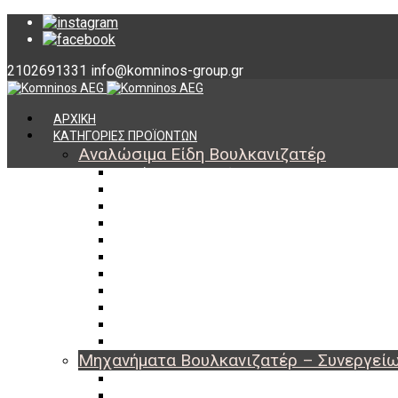
2102691331
info@komninos-group.gr
ΑΡΧΙΚΗ
ΚΑΤΗΓΟΡΙΕΣ ΠΡΟΪΟΝΤΩΝ
Αναλώσιμα Είδη Βουλκανιζατέρ
Υλικά Βουλκανισμού
Εργαλεία Βουλκανισμού
Βαλβίδες Ελαστικών
TPMS
Διαγνωστικά TPMS
Πάστες Μονταρίσματος & Χημικά Ελαστικών
Αντίβαρα Ζυγοστάθμισης
Μπουλόνια – Παξιμάδια – Checkpoint
O-ring Χωματουργικών
Αεροθάλαμοι – Σαμπρέλες
Προστασία Εργαζομένων
Μηχανήματα Βουλκανιζατέρ – Συνεργεί
Ξεμονταριστές Ελαστικών
Ζυγοσταθμίσεις Τροχών