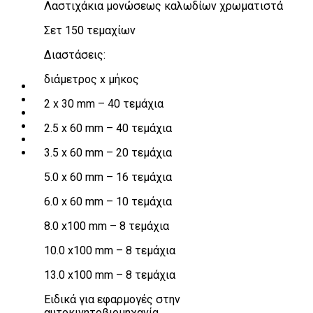
Λαστιχάκια μονώσεως καλωδίων χρωματιστά
Λεβιέδες – Σταυροί
Εργαλεία Χειρός
Σετ 150 τεμαχίων
Εργαλεία φρένων
Εργαλεία χειρός συνεργείου
Διαστάσεις:
Διάφορα Είδη Φανοποιείου
Αναλώσιμα Είδη Συνεργείου
διάμετρος x μήκος
ΚΑΤΑΛΟΓΟΣ
DOWNLOADS
2 x 30 mm – 40 τεμάχια
VIDEO & ΝΕΑ
ΕΠΙΚΟΙΝΩΝΙΑ
2.5 x 60 mm – 40 τεμάχια
B2B
3.5 x 60 mm – 20 τεμάχια
ΕΝ
5.0 x 60 mm – 16 τεμάχια
6.0 x 60 mm – 10 τεμάχια
8.0 x100 mm – 8 τεμάχια
10.0 x100 mm – 8 τεμάχια
13.0 x100 mm – 8 τεμάχια
Eιδικά για εφαρμογές στην
αυτοκινητοβιομηχανία