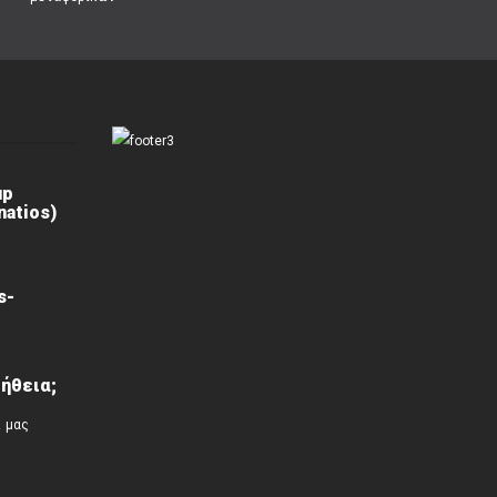
up
atios)
s-
ήθεια;
ί μας