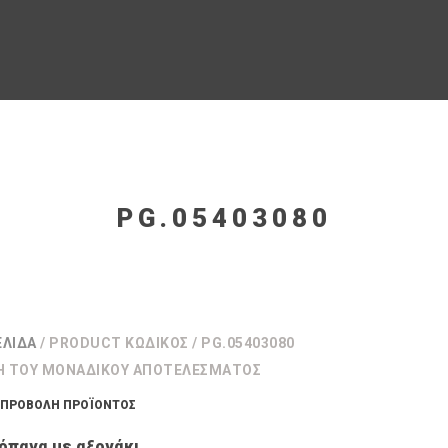
PG.05403080
ΕΛΊΔΑ
/ PRODUCT ΚΩΔΙΚΌΣ / PG.05403080
Η ΤΟΥ ΜΟΝΑΔΙΚΟΎ ΑΠΟΤΕΛΈΣΜΑΤΟΣ
ΠΡΟΒΟΛΉ ΠΡΟΪΌΝΤΟΣ
όπανα με αξονάκι