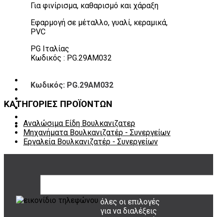
Για φινίρισμα, καθαρισμό και χάραξη
Πάγκοι – Εργαλειοφόροι – Εργαλειοθήκες
Εξοπλισμός Συνεργείου & Βουλκανιζατερ
Εφαρμογή σε μέταλλο, γυαλί, κεραμικά,
Λεβιέδες – Σταυροί
PVC
Εργαλεία Χειρός
Εργαλεία φρένων
PG Ιταλίας
Εργαλεία χειρός συνεργείου
Κωδικός : PG.29AM032
Διάφορα Είδη Φανοποιείου
Αναλώσιμα Είδη Συνεργείου
ΚΑΤΑΛΟΓΟΣ
Κωδικός: PG.29AM032
DOWNLOADS
VIDEO & ΝΕΑ
ΚΑΤΗΓΟΡΙΕΣ ΠΡΟΪΟΝΤΩΝ
ΕΠΙΚΟΙΝΩΝΙΑ
B2B
Αναλώσιμα Είδη Βουλκανιζατερ
ΕΝ
Μηχανήματα Βουλκανιζατέρ - Συνεργείων
Εργαλεία Βουλκανιζατέρ - Συνεργείων
ΤΡΟΠΟΙ ΠΛΗΡΩΜΗΣ
όλες οι επιλογές
για να διαλέξεις