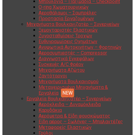
Μπουλόνια – Παξιμάδια – Checkpoint
O-ring Χωματουργικών
Αεροθάλαμοι – Σαμπρέλες
Προστασία Εργαζομένων
Μηχανήματα Βουλκανιζατέρ – Συνεργείων
Ξεμονταριστές Ελαστικών
Ζυγοσταθμίσεις Τροχών
Ευθυγραμμίσεις Οχημάτων
Ανυψωτικά Αυτοκινήτων – Φορτηγών
Αεροσυμπιεστές – Compressor
Διαγνωστικά Εγκεφάλων
Συσκευές A/C Φρέον
Μηχανήματα Αζώτου
Ζαντότορνοι
Μηχανήματα Βουλκανισμού
Μεταχειρισμένα Μηχανήματα &
Εργαλεία
Εργαλεία Βουλκανιζατέρ – Συνεργείων
Αερόκλειδα – Δυναμόκλειδα
Καρυδάκια
Αερόμετρα & Είδη φουσκώματος
Είδη αέρος – Σωλήνες – Μπαλαντέζες
Μεταφορείς Ελαστικών
Γρύλοι