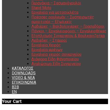
Γερανάκια – Σασμανόγρυλοι
Stand Moto
Εργαλεία για μοτοσικλέτα
Πρέσσες ρουλεμάν – Συσπειρωτές
αμορτισέρ – Εξωλκείς
Λαδιέρες – Βαλβολινιέρες – Γρασαδόροι
Πάγκοι – Εργαλειοφόροι – Εργαλειοθήκες
Εξοπλισμός Συνεργείου & Βουλκανιζατερ
Λεβιέδες – Σταυροί
Εργαλεία Χειρός
Εργαλεία φρένων
Εργαλεία χειρός συνεργείου
Διάφορα Είδη Φανοποιείου
Αναλώσιμα Είδη Συνεργείου
ΚΑΤΑΛΟΓΟΣ
DOWNLOADS
VIDEO & ΝΕΑ
ΕΠΙΚΟΙΝΩΝΙΑ
B2B
ΕΝ
Your Cart