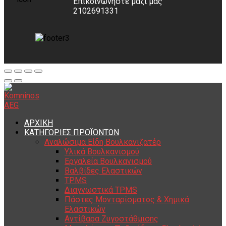
Επικοινωνήστε μαζί μας
2102691331
ΑΡΧΙΚΗ
ΚΑΤΗΓΟΡΙΕΣ ΠΡΟΪΟΝΤΩΝ
Αναλώσιμα Είδη Βουλκανιζατέρ
Υλικά Βουλκανισμού
Εργαλεία Βουλκανισμού
Βαλβίδες Ελαστικών
TPMS
Διαγνωστικά TPMS
Πάστες Μονταρίσματος & Χημικά
Ελαστικών
Αντίβαρα Ζυγοστάθμισης