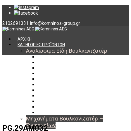
2102691331
info@komninos-group.gr
ΑΡΧΙΚΗ
ΚΑΤΗΓΟΡΙΕΣ ΠΡΟΪΟΝΤΩΝ
Αναλώσιμα Είδη Βουλκανιζατέρ
Υλικά Βουλκανισμού
Εργαλεία Βουλκανισμού
Βαλβίδες Ελαστικών
TPMS
Διαγνωστικά TPMS
Πάστες Μονταρίσματος & Χημικά Ελαστικών
Αντίβαρα Ζυγοστάθμισης
Μπουλόνια – Παξιμάδια – Checkpoint
O-ring Χωματουργικών
Αεροθάλαμοι – Σαμπρέλες
Προστασία Εργαζομένων
Μηχανήματα Βουλκανιζατέρ –
Συνεργείων
PG.29AM032