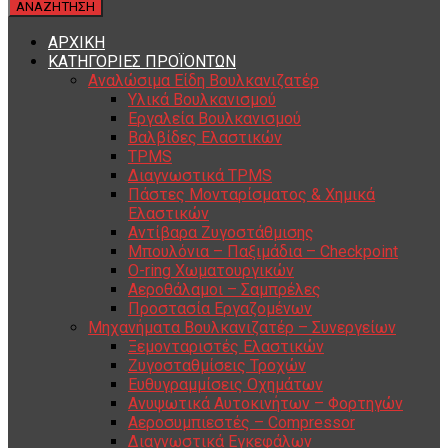
ΑΡΧΙΚΗ
ΚΑΤΗΓΟΡΙΕΣ ΠΡΟΪΟΝΤΩΝ
Αναλώσιμα Είδη Βουλκανιζατέρ
Υλικά Βουλκανισμού
Εργαλεία Βουλκανισμού
Βαλβίδες Ελαστικών
TPMS
Διαγνωστικά TPMS
Πάστες Μονταρίσματος & Χημικά
Ελαστικών
Αντίβαρα Ζυγοστάθμισης
Μπουλόνια – Παξιμάδια – Checkpoint
O-ring Χωματουργικών
Αεροθάλαμοι – Σαμπρέλες
Προστασία Εργαζομένων
Μηχανήματα Βουλκανιζατέρ – Συνεργείων
Ξεμονταριστές Ελαστικών
Ζυγοσταθμίσεις Τροχών
Ευθυγραμμίσεις Οχημάτων
Ανυψωτικά Αυτοκινήτων – Φορτηγών
Αεροσυμπιεστές – Compressor
Διαγνωστικά Εγκεφάλων