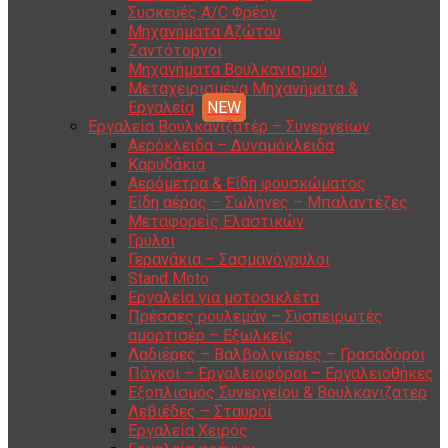
Συσκευές A/C Φρέον
Μηχανήματα Αζώτου
Ζαντότορνοι
Μηχανήματα Βουλκανισμού
Μεταχειρισμένα Μηχανήματα &
Εργαλεία
Εργαλεία Βουλκανιζατέρ – Συνεργείων
Αερόκλειδα – Δυναμόκλειδα
Καρυδάκια
Αερόμετρα & Είδη φουσκώματος
Είδη αέρος – Σωλήνες – Μπαλαντέζες
Μεταφορείς Ελαστικών
Γρύλοι
Γερανάκια – Σασμανόγρυλοι
Stand Moto
Εργαλεία για μοτοσικλέτα
Πρέσσες ρουλεμάν – Συσπειρωτές
αμορτισέρ – Εξωλκείς
Λαδιέρες – Βαλβολινιέρες – Γρασαδόροι
Πάγκοι – Εργαλειοφόροι – Εργαλειοθήκες
Εξοπλισμός Συνεργείου & Βουλκανιζατερ
Λεβιέδες – Σταυροί
Εργαλεία Χειρός