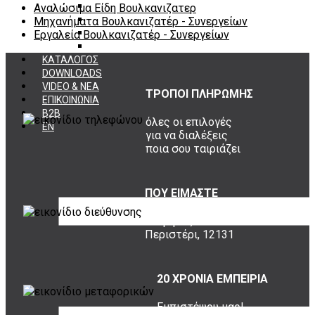
Εργαλεία φρένων
Αναλώσιμα Είδη Βουλκανιζατερ
Εργαλεία χειρός συνεργείου
Μηχανήματα Βουλκανιζατέρ - Συνεργείων
Διάφορα Είδη Φανοποιείου
Εργαλεία Βουλκανιζατέρ - Συνεργείων
Αναλώσιμα Είδη Συνεργείου
ΚΑΤΑΛΟΓΟΣ
DOWNLOADS
VIDEO & ΝΕΑ
ΤΡΟΠΟΙ ΠΛΗΡΩΜΗΣ
ΕΠΙΚΟΙΝΩΝΙΑ
B2B
όλες οι επιλογές
ΕΝ
για να διαλέξεις
ποια σου ταιριάζει
ΠΟΥ ΕΙΜΑΣΤΕ
Σουρή 20,
Περιστέρι, 12131
20 ΧΡΟΝΙΑ ΕΜΠΕΙΡΙΑ
Εμπιστέψου μας!