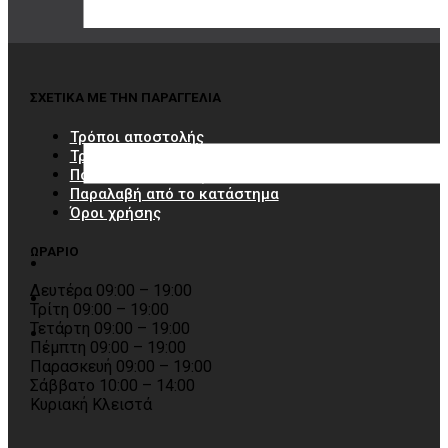
ΣΧΕΤΙΚΑ ΜΕ ΤΗΝ ΠΑΡΑΓΓΕΛΙΑ
Τρόποι αποστολής
Τρόποι πληρωμής
Πολιτική επιστροφών
Παραλαβή από το κατάστημα
Όροι χρήσης
ΩΡΑΡΙΟ
Δευτέρα 09:00 – 19:00
Τρίτη 09:00 – 19:00
Τετάρτη 09:00 – 19:00
Πέμπτη 09:00 – 19:00
Παρασκευή 09:00 – 19:00
Σάββατο 10:00 – 14:00
Κυριακή Κλειστά