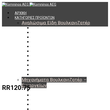
ΑΡΧΙΚΗ
ΚΑΤΗΓΟΡΙΕΣ ΠΡΟΪΟΝΤΩΝ
Αναλώσιμα Είδη Βουλκανιζατέρ
Υλικά Βουλκανισμού
Εργαλεία Βουλκανισμού
Βαλβίδες Ελαστικών
TPMS
Διαγνωστικά TPMS
Πάστες Μονταρίσματος & Χημικά Ελαστικών
Αντίβαρα Ζυγοστάθμισης
Μπουλόνια – Παξιμάδια – Checkpoint
O-ring Χωματουργικών
Αεροθάλαμοι – Σαμπρέλες
Προστασία Εργαζομένων
Μηχανήματα Βουλκανιζατέρ –
Συνεργείων
RR120.75
Ξεμονταριστές Ελαστικών
Ζυγοσταθμίσεις Τροχών
Ευθυγραμμίσεις Οχημάτων
Ανυψωτικά Αυτοκινήτων – Φορτηγών
Αεροσυμπιεστές – Compressor