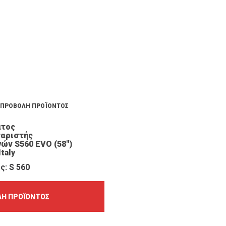
ΠΡΟΒΟΛΉ ΠΡΟΪΌΝΤΟΣ
ατος
αριστής
ών S560 ΕVO (58″)
Italy
ς: S 560
Ή ΠΡΟΪΌΝΤΟΣ