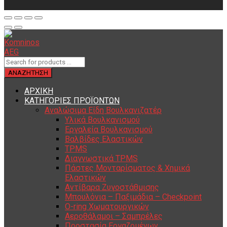
ΑΡΧΙΚΗ
ΚΑΤΗΓΟΡΙΕΣ ΠΡΟΪΟΝΤΩΝ
Αναλώσιμα Είδη Βουλκανιζατέρ
Υλικά Βουλκανισμού
Εργαλεία Βουλκανισμού
Βαλβίδες Ελαστικών
TPMS
Διαγνωστικά TPMS
Πάστες Μονταρίσματος & Χημικά
Ελαστικών
Αντίβαρα Ζυγοστάθμισης
Μπουλόνια – Παξιμάδια – Checkpoint
O-ring Χωματουργικών
Αεροθάλαμοι – Σαμπρέλες
Προστασία Εργαζομένων