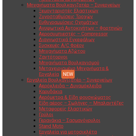
Μηχανήματα Βουλκανιζατέρ – Συνεργείων
Ξεμονταριστές Ελαστικών
Ζυγοσταθμίσεις Τροχών
Ευθυγραμμίσεις Οχημάτων
Ανυψωτικά Αυτοκινήτων – Φορτηγών
Αεροσυμπιεστές – Compressor
Διαγνωστικά Εγκεφάλων
Συσκευές A/C Φρέον
Μηχανήματα Αζώτου
Ζαντότορνοι
Μηχανήματα Βουλκανισμού
Μεταχειρισμένα Μηχανήματα &
Εργαλεία
Εργαλεία Βουλκανιζατέρ – Συνεργείων
Αερόκλειδα – Δυναμόκλειδα
Καρυδάκια
Αερόμετρα & Είδη φουσκώματος
Είδη αέρος – Σωλήνες – Μπαλαντέζες
Μεταφορείς Ελαστικών
Γρύλοι
Γερανάκια – Σασμανόγρυλοι
Stand Moto
Εργαλεία για μοτοσικλέτα