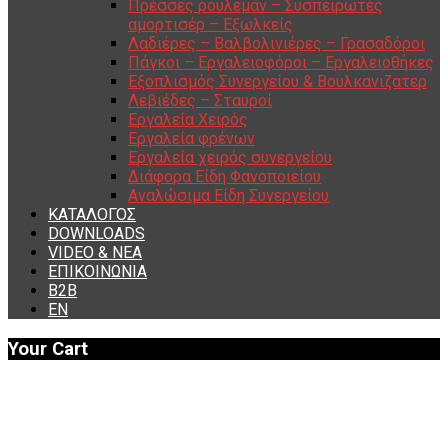
Πρέσσες ρουλεμάν – Συσπειρωτές
αμορτισέρ – Εξωλκείς
Λαδιέρες – Βαλβολινιέρες – Γρασαδόροι
Πάγκοι – Εργαλειοφόροι – Εργαλειοθήκες
Εξοπλισμός Συνεργείου & Βουλκανιζατερ
Λεβιέδες – Σταυροί
Εργαλεία Χειρός
Εργαλεία φρένων
Εργαλεία χειρός συνεργείου
Διάφορα Είδη Φανοποιείου
Αναλώσιμα Είδη Συνεργείου
ΚΑΤΑΛΟΓΟΣ
DOWNLOADS
VIDEO & ΝΕΑ
ΕΠΙΚΟΙΝΩΝΙΑ
B2B
ΕΝ
Your Cart