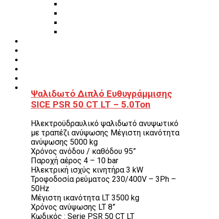
Εργαλεία φρένων
Εργαλεία χειρός συνεργείου
Διάφορα Είδη Φανοποιείου
Αναλώσιμα Είδη Συνεργείου
ΚΑΤΑΛΟΓΟΣ
DOWNLOADS
VIDEO & ΝΕΑ
ΕΠΙΚΟΙΝΩΝΙΑ
B2B
ΕΝ
Ψαλιδωτό Διπλό Ευθυγράμμισης
SICE PSR 50 CT LT – 5.0Ton
Ηλεκτροϋδραυλικό ψαλιδωτό ανυψωτικό
με τραπέζι ανύψωσης Μέγιστη ικανότητα
ανύψωσης 5000 kg
Χρόνος ανόδου / καθόδου 95”
Παροχή αέρος 4 – 10 bar
Ηλεκτρική ισχύς κινητήρα 3 kW
Τροφοδοσία ρεύματος 230/400V – 3Ph –
50Hz
Μέγιστη ικανότητα LT 3500 kg
Χρόνος ανύψωσης LT 8”
Κωδικός : Serie PSR 50 CT LT