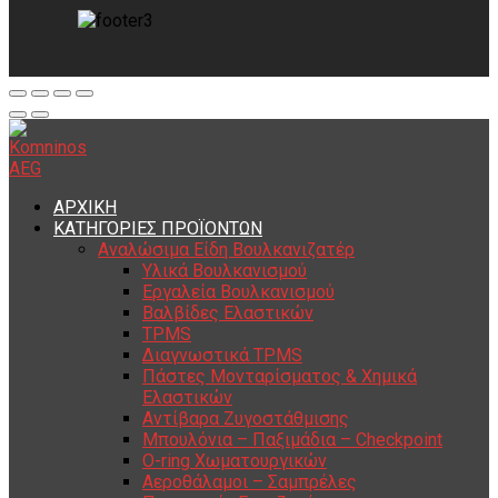
ΑΡΧΙΚΗ
ΚΑΤΗΓΟΡΙΕΣ ΠΡΟΪΟΝΤΩΝ
Αναλώσιμα Είδη Βουλκανιζατέρ
Υλικά Βουλκανισμού
Εργαλεία Βουλκανισμού
Βαλβίδες Ελαστικών
TPMS
Διαγνωστικά TPMS
Πάστες Μονταρίσματος & Χημικά
Ελαστικών
Αντίβαρα Ζυγοστάθμισης
Μπουλόνια – Παξιμάδια – Checkpoint
O-ring Χωματουργικών
Αεροθάλαμοι – Σαμπρέλες