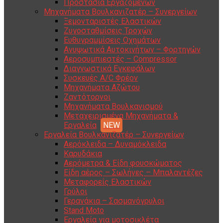
Προστασία Εργαζομένων
Μηχανήματα Βουλκανιζατέρ – Συνεργείων
Ξεμονταριστές Ελαστικών
Ζυγοσταθμίσεις Τροχών
Ευθυγραμμίσεις Οχημάτων
Ανυψωτικά Αυτοκινήτων – Φορτηγών
Αεροσυμπιεστές – Compressor
Διαγνωστικά Εγκεφάλων
Συσκευές A/C Φρέον
Μηχανήματα Αζώτου
Ζαντότορνοι
Μηχανήματα Βουλκανισμού
Μεταχειρισμένα Μηχανήματα &
Εργαλεία
Εργαλεία Βουλκανιζατέρ – Συνεργείων
Αερόκλειδα – Δυναμόκλειδα
Καρυδάκια
Αερόμετρα & Είδη φουσκώματος
Είδη αέρος – Σωλήνες – Μπαλαντέζες
Μεταφορείς Ελαστικών
Γρύλοι
Γερανάκια – Σασμανόγρυλοι
Stand Moto
Εργαλεία για μοτοσικλέτα