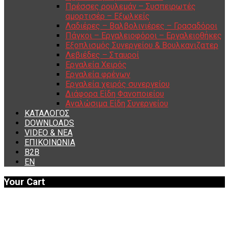
Πρέσσες ρουλεμάν – Συσπειρωτές
αμορτισέρ – Εξωλκείς
Λαδιέρες – Βαλβολινιέρες – Γρασαδόροι
Πάγκοι – Εργαλειοφόροι – Εργαλειοθήκες
Εξοπλισμός Συνεργείου & Βουλκανιζατερ
Λεβιέδες – Σταυροί
Εργαλεία Χειρός
Εργαλεία φρένων
Εργαλεία χειρός συνεργείου
Διάφορα Είδη Φανοποιείου
Αναλώσιμα Είδη Συνεργείου
ΚΑΤΑΛΟΓΟΣ
DOWNLOADS
VIDEO & ΝΕΑ
ΕΠΙΚΟΙΝΩΝΙΑ
B2B
ΕΝ
Your Cart