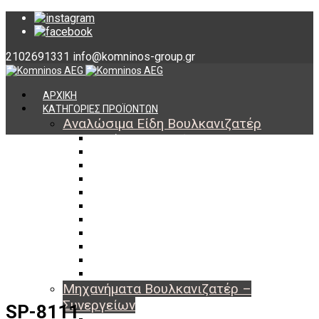
2102691331
info@komninos-group.gr
ΑΡΧΙΚΗ
ΚΑΤΗΓΟΡΙΕΣ ΠΡΟΪΟΝΤΩΝ
Αναλώσιμα Είδη Βουλκανιζατέρ
Υλικά Βουλκανισμού
Εργαλεία Βουλκανισμού
Βαλβίδες Ελαστικών
TPMS
Διαγνωστικά TPMS
Πάστες Μονταρίσματος & Χημικά Ελαστικών
Αντίβαρα Ζυγοστάθμισης
Μπουλόνια – Παξιμάδια – Checkpoint
O-ring Χωματουργικών
Αεροθάλαμοι – Σαμπρέλες
Προστασία Εργαζομένων
Μηχανήματα Βουλκανιζατέρ –
Συνεργείων
SP-8111