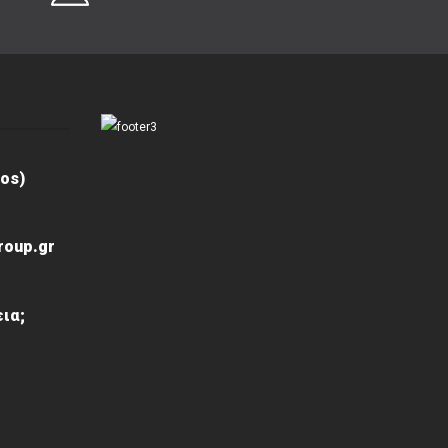
os)
roup.gr
ια;
ς