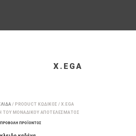
X.EGA
ΕΛΊΔΑ
/ PRODUCT ΚΩΔΙΚΌΣ / X.EGA
Η ΤΟΥ ΜΟΝΑΔΙΚΟΎ ΑΠΟΤΕΛΈΣΜΑΤΟΣ
ΠΡΟΒΟΛΉ ΠΡΟΪΌΝΤΟΣ
κλειδο καδένα