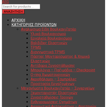
ΑΡΧΙΚΗ
ΚΑΤΗΓΟΡΙΕΣ ΠΡΟΪΟΝΤΩΝ
Αναλώσιμα Είδη Βουλκανιζατέρ
Υλικά Βουλκανισμού
Εργαλεία Βουλκανισμού
Βαλβίδες Ελαστικών
TPMS
Διαγνωστικά TPMS
Πάστες Μονταρίσματος & Χημικά
Ελαστικών
Αντίβαρα Ζυγοστάθμισης
Μπουλόνια – Παξιμάδια – Checkpoint
O-ring Χωματουργικών
Αεροθάλαμοι – Σαμπρέλες
Προστασία Εργαζομένων
Μηχανήματα Βουλκανιζατέρ – Συνεργείων
Ξεμονταριστές Ελαστικών
Ζυγοσταθμίσεις Τροχών
Ευθυγραμμίσεις Οχημάτων
Ανυψωτικά Αυτοκινήτων – Φορτηγών