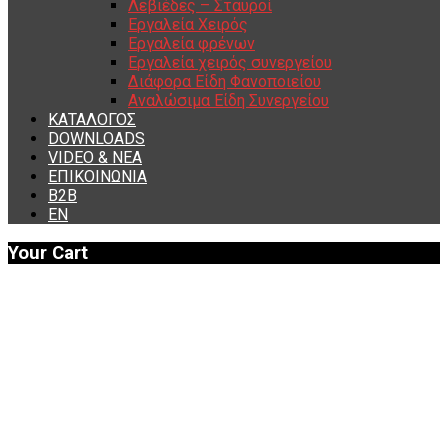
Λεβιέδες – Σταυροί
Εργαλεία Χειρός
Εργαλεία φρένων
Εργαλεία χειρός συνεργείου
Διάφορα Είδη Φανοποιείου
Αναλώσιμα Είδη Συνεργείου
ΚΑΤΑΛΟΓΟΣ
DOWNLOADS
VIDEO & ΝΕΑ
ΕΠΙΚΟΙΝΩΝΙΑ
B2B
ΕΝ
Your Cart