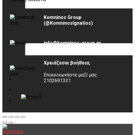
Komninos Group
(@KomninosIgnatios)
info@komninos-group.gr
Χρειάζεσαι βοήθεια;
Επικοινωνήστε μαζί μας
2102691331