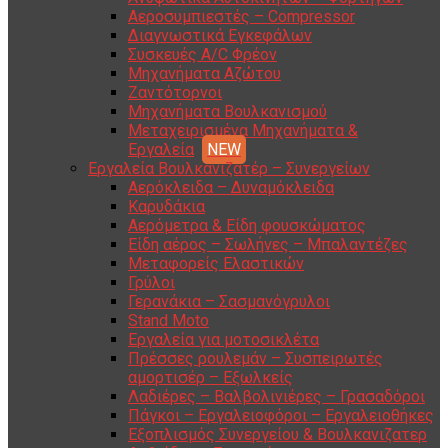
Αεροσυμπιεστές – Compressor
Διαγνωστικά Εγκεφάλων
Συσκευές A/C Φρέον
Μηχανήματα Αζώτου
Ζαντότορνοι
Μηχανήματα Βουλκανισμού
Μεταχειρισμένα Μηχανήματα &
Εργαλεία
Εργαλεία Βουλκανιζατέρ – Συνεργείων
Αερόκλειδα – Δυναμόκλειδα
Καρυδάκια
Αερόμετρα & Είδη φουσκώματος
Είδη αέρος – Σωλήνες – Μπαλαντέζες
Μεταφορείς Ελαστικών
Γρύλοι
Γερανάκια – Σασμανόγρυλοι
Stand Moto
Εργαλεία για μοτοσικλέτα
Πρέσσες ρουλεμάν – Συσπειρωτές
αμορτισέρ – Εξωλκείς
Λαδιέρες – Βαλβολινιέρες – Γρασαδόροι
Πάγκοι – Εργαλειοφόροι – Εργαλειοθήκες
Εξοπλισμός Συνεργείου & Βουλκανιζατερ