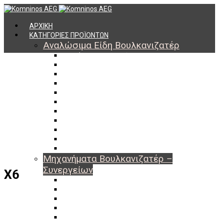
ΑΡΧΙΚΗ
ΚΑΤΗΓΟΡΙΕΣ ΠΡΟΪΟΝΤΩΝ
Αναλώσιμα Είδη Βουλκανιζατέρ
Υλικά Βουλκανισμού
Εργαλεία Βουλκανισμού
Βαλβίδες Ελαστικών
TPMS
Διαγνωστικά TPMS
Πάστες Μονταρίσματος & Χημικά Ελαστικών
Αντίβαρα Ζυγοστάθμισης
Μπουλόνια – Παξιμάδια – Checkpoint
O-ring Χωματουργικών
Αεροθάλαμοι – Σαμπρέλες
Προστασία Εργαζομένων
Μηχανήματα Βουλκανιζατέρ –
Συνεργείων
X6
Ξεμονταριστές Ελαστικών
Ζυγοσταθμίσεις Τροχών
Ευθυγραμμίσεις Οχημάτων
Ανυψωτικά Αυτοκινήτων – Φορτηγών
Αεροσυμπιεστές – Compressor