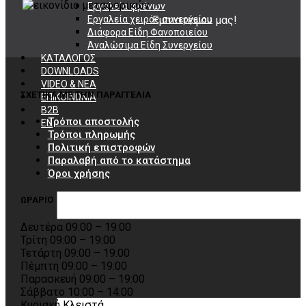
Εργαλεία φρένων
Εργαλεία χειρός συνεργείου
Εμπιστέψου μας!
Διάφορα Είδη Φανοποιείου
Αναλώσιμα Είδη Συνεργείου
ΚΑΤΑΛΟΓΟΣ
DOWNLOADS
VIDEO & ΝΕΑ
ΣΧΕΤΙΚΑ ΜΕ ΤΗΝ ΠΑΡΑΓΓΕΛΙΑ
ΕΠΙΚΟΙΝΩΝΙΑ
B2B
Τρόποι αποστολής
ΕΝ
Τρόποι πληρωμής
Πολιτική επιστροφών
Παραλαβή από το κατάστημα
Όροι χρήσης
ΩΡΑΡΙΟ
Δευτέρα 09:00 – 19:00
Τρίτη 09:00 – 19:00
Τετάρτη 09:00 – 19:00
Πέμπτη 09:00 – 19:00
Παρασκευή 09:00 – 19:00
Σάββατο 10:00 – 14:00
Κυριακή Κλειστά