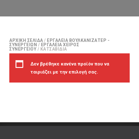
ΑΡΧΙΚΉ ΣΕΛΊΔΑ
/
ΕΡΓΑΛΕΊΑ ΒΟΥΛΚΑΝΙΖΑΤΈΡ -
ΣΥΝΕΡΓΕΊΩΝ
/
ΕΡΓΑΛΕΊΑ ΧΕΙΡΌΣ
ΣΥΝΕΡΓΕΊΟΥ
/ ΚΑΤΣΑΒΊΔΙΑ
Δεν βρέθηκε κανένα προϊόν που να
ταιριάζει με την επιλογή σας.