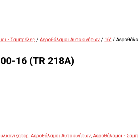
οι - Σαμπρέλες
/
Αεροθάλαμοι Αυτοκινήτων
/
16"
/ Αεροθάλα
00-16 (TR 218A)
Εξωλκείς
ουλκανιζατερ
,
Αεροθάλαμοι Αυτοκινήτων
,
Αεροθάλαμοι - Σαμ