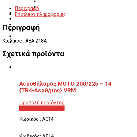
Διάφορα Είδη Φανοποιείου
Αναλώσιμα Είδη Συνεργείου
Περιγραφή
ΚΑΤΑΛΟΓΟΣ
Επιπλέον πληροφορίες
DOWNLOADS
VIDEO & ΝΕΑ
Περιγραφή
ΕΠΙΚΟΙΝΩΝΙΑ
B2B
Κωδικός : AEA 218A
ΕΝ
Σχετικά προϊόντα
Αεροθάλαμος ΜΟΤΟ 200/225 – 14
{TR4-Αερθ/μος} VRM
Προβολή προϊόντος
Προβολή προϊόντος
Κωδικός : ΑΕ14
Κωδικός: ΑΕ14