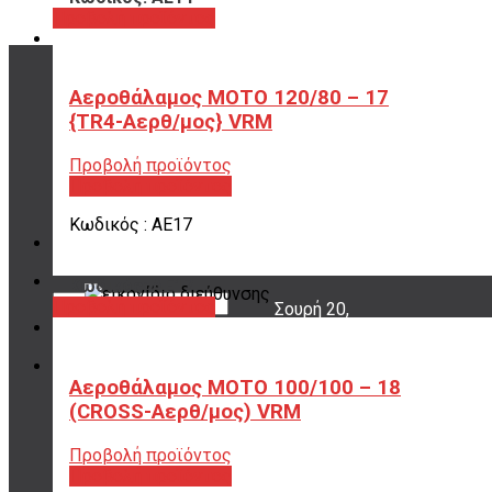
Προβολή προϊόντος
Αεροθάλαμος ΜΟΤΟ 120/80 – 17
ΤΡΟΠΟΙ ΠΛΗΡΩΜΗΣ
{TR4-Αερθ/μος} VRM
όλες οι επιλογές
Προβολή προϊόντος
για να διαλέξεις
Προβολή προϊόντος
ποια σου ταιριάζει
Κωδικός : ΑΕ17
ΠΟΥ ΕΙΜΑΣΤΕ
Κωδικός: ΑΕ17
Προβολή προϊόντος
Σουρή 20,
Περιστέρι, 12131
Αεροθάλαμος ΜΟΤΟ 100/100 – 18
20 ΧΡΟΝΙΑ ΕΜΠΕΙΡΙΑ
(CROSS-Αερθ/μος) VRM
Εμπιστέψου μας!
Προβολή προϊόντος
Προβολή προϊόντος