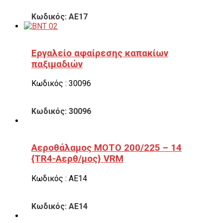
Κωδικός: ΑΕ17
Εργαλείο αφαίρεσης καπακίων
παξιμαδιών
Κωδικός : 30096
Κωδικός: 30096
Αεροθάλαμος ΜΟΤΟ 200/225 – 14
{TR4-Αερθ/μος} VRM
Κωδικός : ΑΕ14
Κωδικός: ΑΕ14