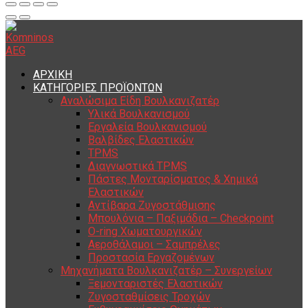
ΑΡΧΙΚΗ
ΚΑΤΗΓΟΡΙΕΣ ΠΡΟΪΟΝΤΩΝ
Αναλώσιμα Είδη Βουλκανιζατέρ
Υλικά Βουλκανισμού
Εργαλεία Βουλκανισμού
Βαλβίδες Ελαστικών
TPMS
Διαγνωστικά TPMS
Πάστες Μονταρίσματος & Χημικά
Ελαστικών
Αντίβαρα Ζυγοστάθμισης
Μπουλόνια – Παξιμάδια – Checkpoint
O-ring Χωματουργικών
Αεροθάλαμοι – Σαμπρέλες
Προστασία Εργαζομένων
Μηχανήματα Βουλκανιζατέρ – Συνεργείων
Ξεμονταριστές Ελαστικών
Ζυγοσταθμίσεις Τροχών