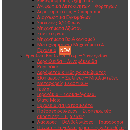
Ευθυγραμμίσεις Οχημάτων
Ανυψωτικά Αυτοκινήτων – Φορτηγών
Αεροσυμπιεστές – Compressor
Διαγνωστικά Εγκεφάλων
Συσκευές A/C Φρέον
Μηχανήματα Αζώτου
Ζαντότορνοι
Μηχανήματα Βουλκανισμού
Μεταχειρισμένα Μηχανήματα &
Εργαλεία
Εργαλεία Βουλκανιζατέρ – Συνεργείων
Αερόκλειδα – Δυναμόκλειδα
Καρυδάκια
Αερόμετρα & Είδη φουσκώματος
Είδη αέρος – Σωλήνες – Μπαλαντέζες
Μεταφορείς Ελαστικών
Γρύλοι
Γερανάκια – Σασμανόγρυλοι
Stand Moto
Εργαλεία για μοτοσικλέτα
Πρέσσες ρουλεμάν – Συσπειρωτές
αμορτισέρ – Εξωλκείς
Λαδιέρες – Βαλβολινιέρες – Γρασαδόροι
Πάγκοι – Εργαλειοφόροι – Εργαλειοθήκες