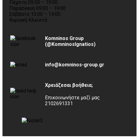
Πέμπτη 09:00 – 19:00
Παρασκευή 09:00 – 19:00
Σάββατο 10:00 – 14:00
Κυριακή Κλειστά
Komninos Group
(@KomninosIgnatios)
info@komninos-group.gr
Χρειάζεσαι βοήθεια;
Επικοινωνήστε μαζί μας
2102691331