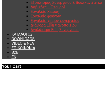
Εξοπλισμός Συνεργείου & Βουλκανιζατερ
Λεβιέδες – Σταυροί
Εργαλεία Χειρός
Εργαλεία φρένων
Εργαλεία χειρός συνεργείου
Διάφορα Είδη Φανοποιείου
Αναλώσιμα Είδη Συνεργείου
ΚΑΤΑΛΟΓΟΣ
DOWNLOADS
VIDEO & ΝΕΑ
ΕΠΙΚΟΙΝΩΝΙΑ
B2B
ΕΝ
Your Cart