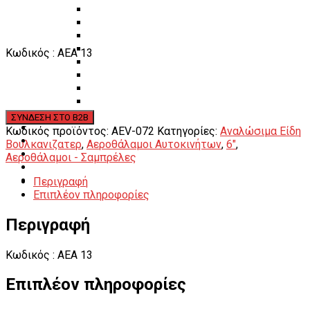
Πάγκοι – Εργαλειοφόροι – Εργαλειοθήκες
Εξοπλισμός Συνεργείου & Βουλκανιζατερ
Λεβιέδες – Σταυροί
Εργαλεία Χειρός
Κωδικός : AEA 13
Εργαλεία φρένων
Εργαλεία χειρός συνεργείου
Διάφορα Είδη Φανοποιείου
Αναλώσιμα Είδη Συνεργείου
ΚΑΤΑΛΟΓΟΣ
DOWNLOADS
Κωδικός προϊόντος:
AEV-072
Κατηγορίες:
Αναλώσιμα Είδη
VIDEO & ΝΕΑ
Βουλκανιζατερ
,
Αεροθάλαμοι Αυτοκινήτων
,
6"
,
ΕΠΙΚΟΙΝΩΝΙΑ
Αεροθάλαμοι - Σαμπρέλες
B2B
Περιγραφή
ΕΝ
Επιπλέον πληροφορίες
Περιγραφή
Κωδικός : AEA 13
Επιπλέον πληροφορίες