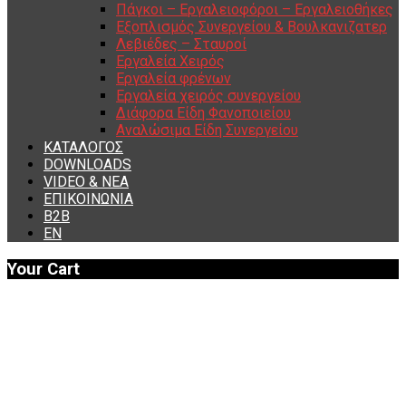
Πάγκοι – Εργαλειοφόροι – Εργαλειοθήκες
Εξοπλισμός Συνεργείου & Βουλκανιζατερ
Λεβιέδες – Σταυροί
Εργαλεία Χειρός
Εργαλεία φρένων
Εργαλεία χειρός συνεργείου
Διάφορα Είδη Φανοποιείου
Αναλώσιμα Είδη Συνεργείου
ΚΑΤΑΛΟΓΟΣ
DOWNLOADS
VIDEO & ΝΕΑ
ΕΠΙΚΟΙΝΩΝΙΑ
B2B
ΕΝ
Your Cart