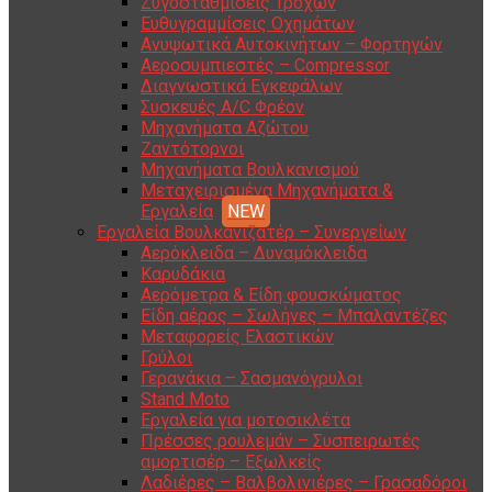
Ζυγοσταθμίσεις Τροχών
Ευθυγραμμίσεις Οχημάτων
Ανυψωτικά Αυτοκινήτων – Φορτηγών
Αεροσυμπιεστές – Compressor
Διαγνωστικά Εγκεφάλων
Συσκευές A/C Φρέον
Μηχανήματα Αζώτου
Ζαντότορνοι
Μηχανήματα Βουλκανισμού
Μεταχειρισμένα Μηχανήματα &
Εργαλεία
Εργαλεία Βουλκανιζατέρ – Συνεργείων
Αερόκλειδα – Δυναμόκλειδα
Καρυδάκια
Αερόμετρα & Είδη φουσκώματος
Είδη αέρος – Σωλήνες – Μπαλαντέζες
Μεταφορείς Ελαστικών
Γρύλοι
Γερανάκια – Σασμανόγρυλοι
Stand Moto
Εργαλεία για μοτοσικλέτα
Πρέσσες ρουλεμάν – Συσπειρωτές
αμορτισέρ – Εξωλκείς
Λαδιέρες – Βαλβολινιέρες – Γρασαδόροι