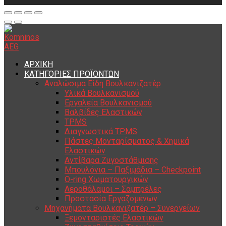
ΑΡΧΙΚΗ
ΚΑΤΗΓΟΡΙΕΣ ΠΡΟΪΟΝΤΩΝ
Αναλώσιμα Είδη Βουλκανιζατέρ
Υλικά Βουλκανισμού
Εργαλεία Βουλκανισμού
Βαλβίδες Ελαστικών
TPMS
Διαγνωστικά TPMS
Πάστες Μονταρίσματος & Χημικά
Ελαστικών
Αντίβαρα Ζυγοστάθμισης
Μπουλόνια – Παξιμάδια – Checkpoint
O-ring Χωματουργικών
Αεροθάλαμοι – Σαμπρέλες
Προστασία Εργαζομένων
Μηχανήματα Βουλκανιζατέρ – Συνεργείων
Ξεμονταριστές Ελαστικών