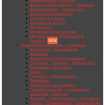
Ευθυγραμμίσεις Οχημάτων
Ανυψωτικά Αυτοκινήτων – Φορτηγών
Αεροσυμπιεστές – Compressor
Διαγνωστικά Εγκεφάλων
Συσκευές A/C Φρέον
Μηχανήματα Αζώτου
Ζαντότορνοι
Μηχανήματα Βουλκανισμού
Μεταχειρισμένα Μηχανήματα &
Εργαλεία
Εργαλεία Βουλκανιζατέρ – Συνεργείων
Αερόκλειδα – Δυναμόκλειδα
Καρυδάκια
Αερόμετρα & Είδη φουσκώματος
Είδη αέρος – Σωλήνες – Μπαλαντέζες
Μεταφορείς Ελαστικών
Γρύλοι
Γερανάκια – Σασμανόγρυλοι
Stand Moto
Εργαλεία για μοτοσικλέτα
Πρέσσες ρουλεμάν – Συσπειρωτές
αμορτισέρ – Εξωλκείς
Λαδιέρες – Βαλβολινιέρες – Γρασαδόροι
Πάγκοι – Εργαλειοφόροι – Εργαλειοθήκες