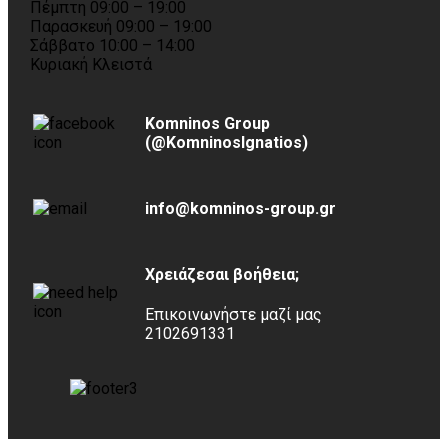
Πέμπτη 09:00 – 19:00
Παρασκευή 09:00 – 19:00
Σάββατο 10:00 – 14:00
Κυριακή Κλειστά
Komninos Group
(@KomninosIgnatios)
info@komninos-group.gr
Χρειάζεσαι βοήθεια;
Επικοινωνήστε μαζί μας
2102691331