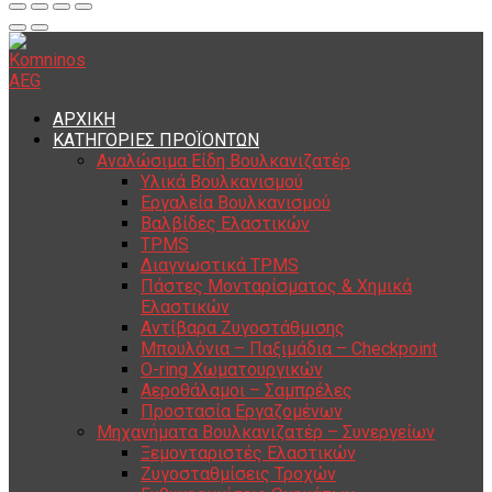
ΑΡΧΙΚΗ
ΚΑΤΗΓΟΡΙΕΣ ΠΡΟΪΟΝΤΩΝ
Αναλώσιμα Είδη Βουλκανιζατέρ
Υλικά Βουλκανισμού
Εργαλεία Βουλκανισμού
Βαλβίδες Ελαστικών
TPMS
Διαγνωστικά TPMS
Πάστες Μονταρίσματος & Χημικά
Ελαστικών
Αντίβαρα Ζυγοστάθμισης
Μπουλόνια – Παξιμάδια – Checkpoint
O-ring Χωματουργικών
Αεροθάλαμοι – Σαμπρέλες
Προστασία Εργαζομένων
Μηχανήματα Βουλκανιζατέρ – Συνεργείων
Ξεμονταριστές Ελαστικών
Ζυγοσταθμίσεις Τροχών