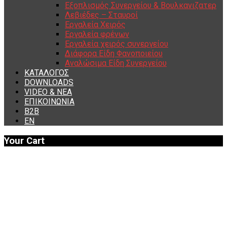
Εξοπλισμός Συνεργείου & Βουλκανιζατερ
Λεβιέδες – Σταυροί
Εργαλεία Χειρός
Εργαλεία φρένων
Εργαλεία χειρός συνεργείου
Διάφορα Είδη Φανοποιείου
Αναλώσιμα Είδη Συνεργείου
ΚΑΤΑΛΟΓΟΣ
DOWNLOADS
VIDEO & ΝΕΑ
ΕΠΙΚΟΙΝΩΝΙΑ
B2B
ΕΝ
Your Cart