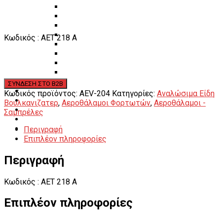
Πάγκοι – Εργαλειοφόροι – Εργαλειοθήκες
Εξοπλισμός Συνεργείου & Βουλκανιζατερ
Λεβιέδες – Σταυροί
Εργαλεία Χειρός
Κωδικός : AET 218 A
Εργαλεία φρένων
Εργαλεία χειρός συνεργείου
Διάφορα Είδη Φανοποιείου
Αναλώσιμα Είδη Συνεργείου
ΚΑΤΑΛΟΓΟΣ
DOWNLOADS
Κωδικός προϊόντος:
AEV-204
Κατηγορίες:
Αναλώσιμα Είδη
VIDEO & ΝΕΑ
Βουλκανιζατερ
,
Αεροθάλαμοι Φορτωτών
,
Αεροθάλαμοι -
ΕΠΙΚΟΙΝΩΝΙΑ
Σαμπρέλες
B2B
Περιγραφή
ΕΝ
Επιπλέον πληροφορίες
Περιγραφή
Κωδικός : AET 218 A
Επιπλέον πληροφορίες