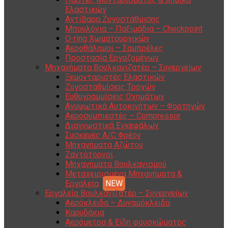
Ελαστικών
Αντίβαρα Ζυγοστάθμισης
Μπουλόνια – Παξιμάδια – Checkpoint
O-ring Χωματουργικών
Αεροθάλαμοι – Σαμπρέλες
Προστασία Εργαζομένων
Μηχανήματα Βουλκανιζατέρ – Συνεργείων
Ξεμονταριστές Ελαστικών
Ζυγοσταθμίσεις Τροχών
Ευθυγραμμίσεις Οχημάτων
Ανυψωτικά Αυτοκινήτων – Φορτηγών
Αεροσυμπιεστές – Compressor
Διαγνωστικά Εγκεφάλων
Συσκευές A/C Φρέον
Μηχανήματα Αζώτου
Ζαντότορνοι
Μηχανήματα Βουλκανισμού
Μεταχειρισμένα Μηχανήματα &
Εργαλεία
Εργαλεία Βουλκανιζατέρ – Συνεργείων
Αερόκλειδα – Δυναμόκλειδα
Καρυδάκια
Αερόμετρα & Είδη φουσκώματος