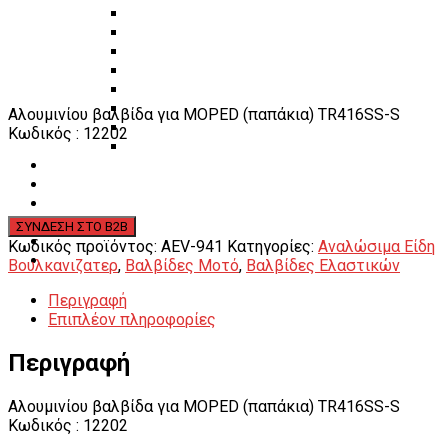
Πάγκοι – Εργαλειοφόροι – Εργαλειοθήκες
Εξοπλισμός Συνεργείου & Βουλκανιζατερ
Λεβιέδες – Σταυροί
Εργαλεία Χειρός
Εργαλεία φρένων
Εργαλεία χειρός συνεργείου
Αλουμινίου βαλβίδα για MOPED (παπάκια) TR416SS-S
Διάφορα Είδη Φανοποιείου
Κωδικός : 12202
Αναλώσιμα Είδη Συνεργείου
ΚΑΤΑΛΟΓΟΣ
DOWNLOADS
VIDEO & ΝΕΑ
ΕΠΙΚΟΙΝΩΝΙΑ
B2B
Κωδικός προϊόντος:
AEV-941
Κατηγορίες:
Αναλώσιμα Είδη
ΕΝ
Βουλκανιζατερ
,
Βαλβίδες Μοτό
,
Βαλβίδες Ελαστικών
Περιγραφή
Επιπλέον πληροφορίες
Περιγραφή
Αλουμινίου βαλβίδα για MOPED (παπάκια) TR416SS-S
Κωδικός : 12202