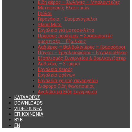
Είδη αέρος – Σωλήνες – Μπαλαντέζες
Μεταφορείς Ελαστικών
Γρύλοι
Γερανάκια – Σασμανόγρυλοι
Stand Moto
Εργαλεία για μοτοσικλέτα
Πρέσσες ρουλεμάν – Συσπειρωτές
αμορτισέρ – Εξωλκείς
Λαδιέρες – Βαλβολινιέρες – Γρασαδόροι
Πάγκοι – Εργαλειοφόροι – Εργαλειοθήκες
Εξοπλισμός Συνεργείου & Βουλκανιζατερ
Λεβιέδες – Σταυροί
Εργαλεία Χειρός
Εργαλεία φρένων
Εργαλεία χειρός συνεργείου
Διάφορα Είδη Φανοποιείου
Αναλώσιμα Είδη Συνεργείου
ΚΑΤΑΛΟΓΟΣ
DOWNLOADS
VIDEO & ΝΕΑ
ΕΠΙΚΟΙΝΩΝΙΑ
B2B
ΕΝ