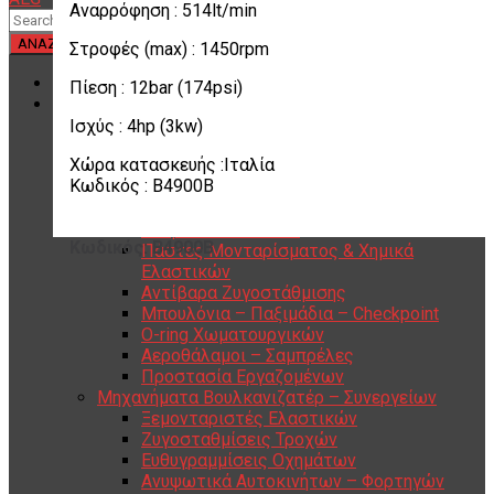
Αναρρόφηση : 514lt/min
Στροφές (max) : 1450rpm
ΑΡΧΙΚΗ
Πίεση : 12bar (174psi)
ΚΑΤΗΓΟΡΙΕΣ ΠΡΟΪΟΝΤΩΝ
Αναλώσιμα Είδη Βουλκανιζατέρ
Ισχύς : 4hp (3kw)
Υλικά Βουλκανισμού
Χώρα κατασκευής :Ιταλία
Εργαλεία Βουλκανισμού
Κωδικός : B4900B
Βαλβίδες Ελαστικών
TPMS
Διαγνωστικά TPMS
Κωδικός: B4900B
Πάστες Μονταρίσματος & Χημικά
Ελαστικών
Αντίβαρα Ζυγοστάθμισης
Μπουλόνια – Παξιμάδια – Checkpoint
O-ring Χωματουργικών
Αεροθάλαμοι – Σαμπρέλες
Προστασία Εργαζομένων
Μηχανήματα Βουλκανιζατέρ – Συνεργείων
Ξεμονταριστές Ελαστικών
Ζυγοσταθμίσεις Τροχών
Ευθυγραμμίσεις Οχημάτων
Ανυψωτικά Αυτοκινήτων – Φορτηγών