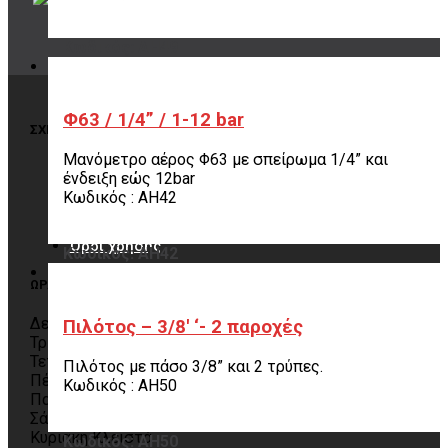
Εμπιστέψου μας!
Κωδικός: AH49
Φ63 / 1/4” / 1-12 bar
ΣΧΕΤΙΚΑ ΜΕ ΤΗΝ ΠΑΡΑΓΓΕΛΙΑ
Μανόμετρο αέρος Φ63 με σπείρωμα 1/4” και
Τρόποι αποστολής
ένδειξη εώς 12bar
Τρόποι πληρωμής
Κωδικός : AH42
Πολιτική επιστροφών
Παραλαβή από το κατάστημα
Όροι χρήσης
Κωδικός: AH42
ΩΡΑΡΙΟ
Δευτέρα 09:00 – 19:00
Πιλότος – 3/8′ ‘- 2 παροχές
Τρίτη 09:00 – 19:00
Τετάρτη 09:00 – 19:00
Πιλότος με πάσο 3/8” και 2 τρύπες.
Πέμπτη 09:00 – 19:00
Κωδικός : AH50
Παρασκευή 09:00 – 19:00
Σάββατο 10:00 – 14:00
Κυριακή Κλειστά
Κωδικός: AH50