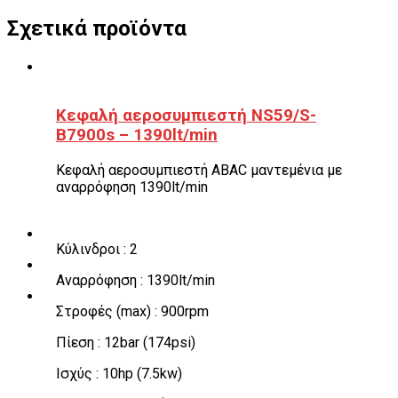
Σχετικά προϊόντα
Κεφαλή αεροσυμπιεστή NS59/S-
B7900s – 1390lt/min
Κεφαλή αεροσυμπιεστή ABAC μαντεμένια με
αναρρόφηση 1390lt/min
Κύλινδροι : 2
Αναρρόφηση : 1390lt/min
Στροφές (max) : 900rpm
Πίεση : 12bar (174psi)
Ισχύς : 10hp (7.5kw)