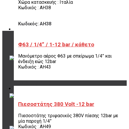
Χώρα κατασκευής : Ιταλία
Κωδικός : AH38
Κωδικός: AH38
Φ63 / 1/4” / 1-12 bar / κάθετο
ΤΡΟΠΟΙ ΠΛΗΡΩΜΗΣ
Μανόμετρο αέρος Φ63 με σπείρωμα 1/4” και
όλες οι επιλογές
ένδειξη εώς 12bar
για να διαλέξεις
Κωδικός : AH43
ποια σου ταιριάζει
Κωδικός: AH43
ΠΟΥ ΕΙΜΑΣΤΕ
Σουρή 20,
Πιεσοστάτης 380 Volt -12 bar
Περιστέρι, 12131
Πιεσοστάτης τριφασικός 380V πίεσης 12bar με
μία παροχή 1/4”
20 ΧΡΟΝΙΑ ΕΜΠΕΙΡΙΑ
Κωδικός : AH49