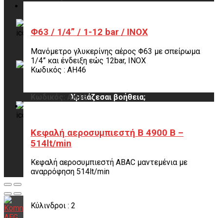
Komninos Group
Φ63 / 1/4” / 1-12 bar / ΙΝΟΧ
(@KomninosIgnatios)
Μανόμετρο γλυκερίνης αέρος Φ63 με σπείρωμα
1/4” και ένδειξη εώς 12bar, ΙΝΟΧ
info@komninos-group.gr
Κωδικός : AH46
Κωδικός: AH46
Χρειάζεσαι βοήθεια;
Επικοινωνήστε μαζί μας
2102691331
Κεφαλή αεροσυμπιεστή Β 4900 Β –
514lt/min
Κεφαλή αεροσυμπιεστή ABAC μαντεμένια με
αναρρόφηση 514lt/min
Κύλινδροι : 2