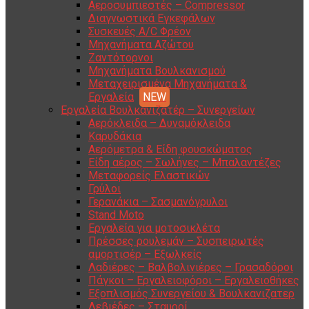
Αεροσυμπιεστές – Compressor
Διαγνωστικά Εγκεφάλων
Συσκευές A/C Φρέον
Μηχανήματα Αζώτου
Ζαντότορνοι
Μηχανήματα Βουλκανισμού
Μεταχειρισμένα Μηχανήματα &
Εργαλεία
Εργαλεία Βουλκανιζατέρ – Συνεργείων
Αερόκλειδα – Δυναμόκλειδα
Καρυδάκια
Αερόμετρα & Είδη φουσκώματος
Είδη αέρος – Σωλήνες – Μπαλαντέζες
Μεταφορείς Ελαστικών
Γρύλοι
Γερανάκια – Σασμανόγρυλοι
Stand Moto
Εργαλεία για μοτοσικλέτα
Πρέσσες ρουλεμάν – Συσπειρωτές
αμορτισέρ – Εξωλκείς
Λαδιέρες – Βαλβολινιέρες – Γρασαδόροι
Πάγκοι – Εργαλειοφόροι – Εργαλειοθήκες
Εξοπλισμός Συνεργείου & Βουλκανιζατερ
Λεβιέδες – Σταυροί