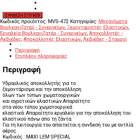
Εργαλεία φρένων
Εργαλεία χειρός συνεργείου
Διάφορα Είδη Φανοποιείου
Αναλώσιμα Είδη Συνεργείου
Κωδικός προϊόντος:
MVS-472
Κατηγορίες:
Μηχανήματα
ΚΑΤΑΛΟΓΟΣ
Βουλκανιζατέρ - Συνεργείων
,
Ξεμονταριστές Ελαστικών
,
DOWNLOADS
Εργαλεία Βουλκανιζατέρ - Συνεργείων
,
Αποκολλητές -
VIDEO & ΝΕΑ
Λεβιέδες
,
Αποκολλητές Ελαστικών
,
Λεβιέδες - Σταυροί
ΕΠΙΚΟΙΝΩΝΙΑ
Περιγραφή
B2B
Επιπλέον πληροφορίες
ΕΝ
Περιγραφή
Υδραυλικός αποκολλητής για το
ξεμοντάρισμα και την αποκόλληση
όλων των τύπων χωματουργικών
και αγροτικών ελαστικών.Απαραίτητο
στα νέου τύπου χωματουργικά
ελαστικά. Απαραίτητο εργαλείο για την αποκόλληση του
ελαστικού πάνω απο τη ζάντα.
Για τη λειτουργία του απαιτείται η συνδεσή του με αντλία
αέρος.
Κωδικός : MAXI LEM SPECIAL