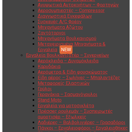
Ανυψωτικά Αυτοκινήτων – Φορτηγών
Αεροσυμπιεστές – Compressor
Διαγνωστικά Εγκεφάλων
Συσκευές A/C Φρέον
Μηχανήματα Αζώτου
Ζαντότορνοι
Μηχανήματα Βουλκανισμού
Μεταχειρισμένα Μηχανήματα &
Εργαλεία
Εργαλεία Βουλκανιζατέρ – Συνεργείων
Αερόκλειδα – Δυναμόκλειδα
Καρυδάκια
Αερόμετρα & Είδη φουσκώματος
Είδη αέρος – Σωλήνες – Μπαλαντέζες
Μεταφορείς Ελαστικών
Γρύλοι
Γερανάκια – Σασμανόγρυλοι
Stand Moto
Εργαλεία για μοτοσικλέτα
Πρέσσες ρουλεμάν – Συσπειρωτές
αμορτισέρ – Εξωλκείς
Λαδιέρες – Βαλβολινιέρες – Γρασαδόροι
Πάγκοι – Εργαλειοφόροι – Εργαλειοθήκες