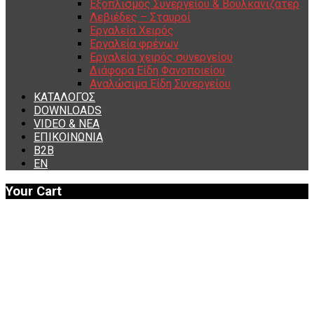
Εξοπλισμός Συνεργείου & Βουλκανιζατερ
Λεβιέδες – Σταυροί
Εργαλεία Χειρός
Εργαλεία φρένων
Εργαλεία χειρός συνεργείου
Διάφορα Είδη Φανοποιείου
Αναλώσιμα Είδη Συνεργείου
ΚΑΤΑΛΟΓΟΣ
DOWNLOADS
VIDEO & ΝΕΑ
ΕΠΙΚΟΙΝΩΝΙΑ
B2B
ΕΝ
Your Cart