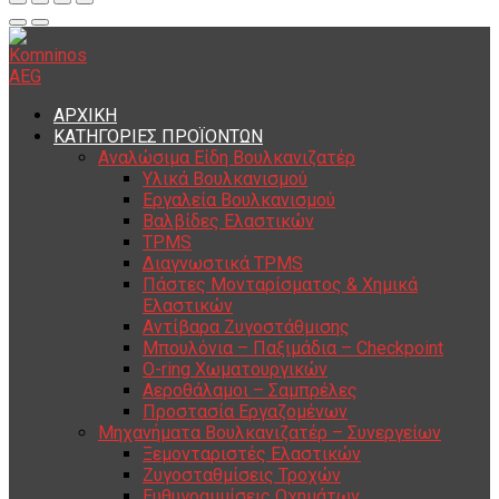
ΑΡΧΙΚΗ
ΚΑΤΗΓΟΡΙΕΣ ΠΡΟΪΟΝΤΩΝ
Αναλώσιμα Είδη Βουλκανιζατέρ
Υλικά Βουλκανισμού
Εργαλεία Βουλκανισμού
Βαλβίδες Ελαστικών
TPMS
Διαγνωστικά TPMS
Πάστες Μονταρίσματος & Χημικά
Ελαστικών
Αντίβαρα Ζυγοστάθμισης
Μπουλόνια – Παξιμάδια – Checkpoint
O-ring Χωματουργικών
Αεροθάλαμοι – Σαμπρέλες
Προστασία Εργαζομένων
Μηχανήματα Βουλκανιζατέρ – Συνεργείων
Ξεμονταριστές Ελαστικών
Ζυγοσταθμίσεις Τροχών
Ευθυγραμμίσεις Οχημάτων