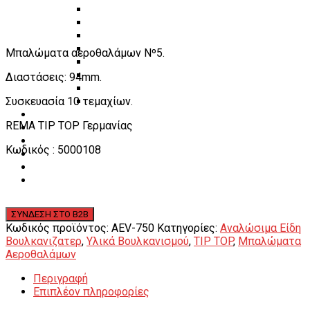
Πάγκοι – Εργαλειοφόροι – Εργαλειοθήκες
Εξοπλισμός Συνεργείου & Βουλκανιζατερ
Λεβιέδες – Σταυροί
Εργαλεία Χειρός
Μπαλώματα αεροθαλάμων Nº5.
Εργαλεία φρένων
Εργαλεία χειρός συνεργείου
Διαστάσεις: 94mm.
Διάφορα Είδη Φανοποιείου
Συσκευασία 10 τεμαχίων.
Αναλώσιμα Είδη Συνεργείου
ΚΑΤΑΛΟΓΟΣ
REMA TIP TOP Γερμανίας
DOWNLOADS
VIDEO & ΝΕΑ
Κωδικός : 5000108
ΕΠΙΚΟΙΝΩΝΙΑ
B2B
ΕΝ
Κωδικός προϊόντος:
AEV-750
Κατηγορίες:
Αναλώσιμα Είδη
Βουλκανιζατερ
,
Υλικά Βουλκανισμού
,
TIP TOP
,
Μπαλώματα
Αεροθαλάμων
Περιγραφή
Επιπλέον πληροφορίες