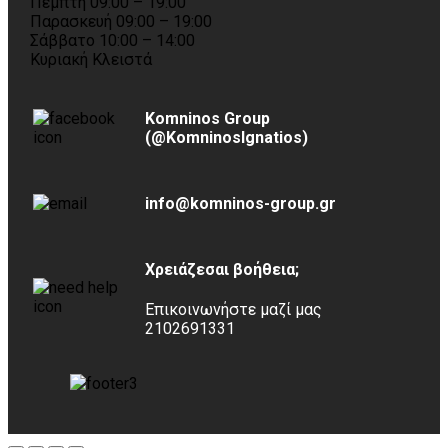
Πέμπτη 09:00 – 19:00
Παρασκευή 09:00 – 19:00
Σάββατο 10:00 – 14:00
Κυριακή Κλειστά
Komninos Group
(@KomninosIgnatios)
info@komninos-group.gr
Χρειάζεσαι βοήθεια;
Επικοινωνήστε μαζί μας
2102691331