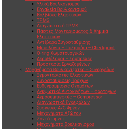
Υλικά Βουλκανισμού
Εργαλεία Βουλκανισμού
Βαλβίδες Ελαστικών
TPMS
Διαγνωστικά TPMS
Πάστες Μονταρίσματος & Χημικά
Ελαστικών
Αντίβαρα Ζυγοστάθμισης
Μπουλόνια – Παξιμάδια – Checkpoint
O-ring Χωματουργικών
Αεροθάλαμοι – Σαμπρέλες
Προστασία Εργαζομένων
Μηχανήματα Βουλκανιζατέρ – Συνεργείων
Ξεμονταριστές Ελαστικών
Ζυγοσταθμίσεις Τροχών
Ευθυγραμμίσεις Οχημάτων
Ανυψωτικά Αυτοκινήτων – Φορτηγών
Αεροσυμπιεστές – Compressor
Διαγνωστικά Εγκεφάλων
Συσκευές A/C Φρέον
Μηχανήματα Αζώτου
Ζαντότορνοι
Μηχανήματα Βουλκανισμού