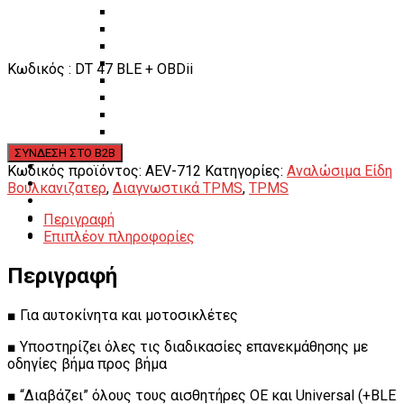
Πάγκοι – Εργαλειοφόροι – Εργαλειοθήκες
Εξοπλισμός Συνεργείου & Βουλκανιζατερ
Λεβιέδες – Σταυροί
Εργαλεία Χειρός
Κωδικός : DT 47 BLE + OBDii
Εργαλεία φρένων
Εργαλεία χειρός συνεργείου
Διάφορα Είδη Φανοποιείου
Αναλώσιμα Είδη Συνεργείου
ΚΑΤΑΛΟΓΟΣ
DOWNLOADS
Κωδικός προϊόντος:
AEV-712
Κατηγορίες:
Αναλώσιμα Είδη
VIDEO & ΝΕΑ
Βουλκανιζατερ
,
Διαγνωστικά TPMS
,
TPMS
ΕΠΙΚΟΙΝΩΝΙΑ
Περιγραφή
B2B
Επιπλέον πληροφορίες
ΕΝ
Περιγραφή
■ Για αυτοκίνητα και μοτοσικλέτες
■ Υποστηρίζει όλες τις διαδικασίες επανεκμάθησης με
οδηγίες βήμα προς βήμα
■ “Διαβάζει” όλους τους αισθητήρες OE και Universal (+BLE