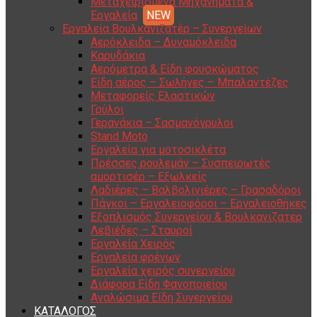
Μεταχειρισμένα Μηχανήματα &
Εργαλεία
Εργαλεία Βουλκανιζατέρ – Συνεργείων
Αερόκλειδα – Δυναμόκλειδα
Καρυδάκια
Αερόμετρα & Είδη φουσκώματος
Είδη αέρος – Σωλήνες – Μπαλαντέζες
Μεταφορείς Ελαστικών
Γρύλοι
Γερανάκια – Σασμανόγρυλοι
Stand Moto
Εργαλεία για μοτοσικλέτα
Πρέσσες ρουλεμάν – Συσπειρωτές
αμορτισέρ – Εξωλκείς
Λαδιέρες – Βαλβολινιέρες – Γρασαδόροι
Πάγκοι – Εργαλειοφόροι – Εργαλειοθήκες
Εξοπλισμός Συνεργείου & Βουλκανιζατερ
Λεβιέδες – Σταυροί
Εργαλεία Χειρός
Εργαλεία φρένων
Εργαλεία χειρός συνεργείου
Διάφορα Είδη Φανοποιείου
Αναλώσιμα Είδη Συνεργείου
ΚΑΤΑΛΟΓΟΣ