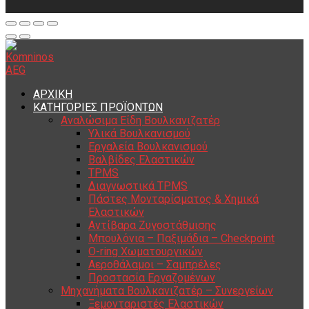
ΑΡΧΙΚΗ
ΚΑΤΗΓΟΡΙΕΣ ΠΡΟΪΟΝΤΩΝ
Αναλώσιμα Είδη Βουλκανιζατέρ
Υλικά Βουλκανισμού
Εργαλεία Βουλκανισμού
Βαλβίδες Ελαστικών
TPMS
Διαγνωστικά TPMS
Πάστες Μονταρίσματος & Χημικά
Ελαστικών
Αντίβαρα Ζυγοστάθμισης
Μπουλόνια – Παξιμάδια – Checkpoint
O-ring Χωματουργικών
Αεροθάλαμοι – Σαμπρέλες
Προστασία Εργαζομένων
Μηχανήματα Βουλκανιζατέρ – Συνεργείων
Ξεμονταριστές Ελαστικών