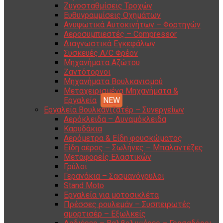
Ζυγοσταθμίσεις Τροχών
Ευθυγραμμίσεις Οχημάτων
Ανυψωτικά Αυτοκινήτων – Φορτηγών
Αεροσυμπιεστές – Compressor
Διαγνωστικά Εγκεφάλων
Συσκευές A/C Φρέον
Μηχανήματα Αζώτου
Ζαντότορνοι
Μηχανήματα Βουλκανισμού
Μεταχειρισμένα Μηχανήματα &
Εργαλεία
Εργαλεία Βουλκανιζατέρ – Συνεργείων
Αερόκλειδα – Δυναμόκλειδα
Καρυδάκια
Αερόμετρα & Είδη φουσκώματος
Είδη αέρος – Σωλήνες – Μπαλαντέζες
Μεταφορείς Ελαστικών
Γρύλοι
Γερανάκια – Σασμανόγρυλοι
Stand Moto
Εργαλεία για μοτοσικλέτα
Πρέσσες ρουλεμάν – Συσπειρωτές
αμορτισέρ – Εξωλκείς