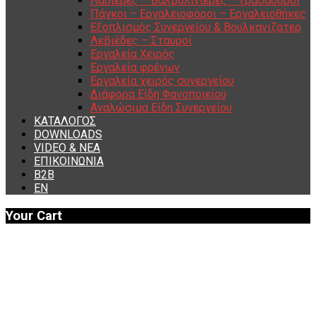
Λαδιέρες – Βαλβολινιέρες – Γρασαδόροι
Πάγκοι – Εργαλειοφόροι – Εργαλειοθήκες
Εξοπλισμός Συνεργείου & Βουλκανιζατερ
Λεβιέδες – Σταυροί
Εργαλεία Χειρός
Εργαλεία φρένων
Εργαλεία χειρός συνεργείου
Διάφορα Είδη Φανοποιείου
Αναλώσιμα Είδη Συνεργείου
ΚΑΤΑΛΟΓΟΣ
DOWNLOADS
VIDEO & ΝΕΑ
ΕΠΙΚΟΙΝΩΝΙΑ
B2B
ΕΝ
Your Cart