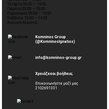
Τετάρτη 09:00 – 19:00
Πέμπτη 09:00 – 19:00
Παρασκευή 09:00 – 19:00
Σάββατο 10:00 – 14:00
Κυριακή Κλειστά
Komninos Group
(@KomninosIgnatios)
info@komninos-group.gr
Χρειάζεσαι βοήθεια;
Επικοινωνήστε μαζί μας
2102691331