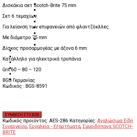
Πάγκοι – Εργαλειοφόροι – Εργαλειοθήκες
Δισκάκια σετ Scotch-Brite 75 mm
Εξοπλισμός Συνεργείου & Βουλκανιζατερ
Σετ 6 τεμαχίων
Λεβιέδες – Σταυροί
Εργαλεία Χειρός
Για λείανση των επιφανειών από φλαντζόκλλες.
Εργαλεία φρένων
Εργαλεία χειρός συνεργείου
Με διάμετρο 75 mm
Διάφορα Είδη Φανοποιείου
Αναλώσιμα Είδη Συνεργείου
Δίσκος προσαρμογέας με άξονα 6 mm
ΚΑΤΑΛΟΓΟΣ
DOWNLOADS
Κατάλληλο για ηλεκτρικά τρυπάνια
VIDEO & ΝΕΑ
ΕΠΙΚΟΙΝΩΝΙΑ
Grit 60 – 80 – 120
B2B
BGS Γερμανίας
ΕΝ
Κωδικός : BGS-8591
Κωδικός προϊόντος:
AES-286
Κατηγορίες:
Αναλώσιμα Είδη
Συνεργείου
,
Εργαλεία - Εξαρτήματα
,
Σμυριδόπανα SCOTCH-
BRITE