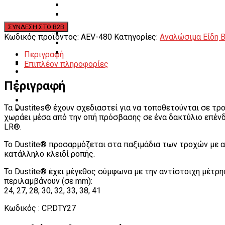
Λεβιέδες – Σταυροί
Εργαλεία Χειρός
Εργαλεία φρένων
Εργαλεία χειρός συνεργείου
Κωδικός προϊόντος:
AEV-480
Κατηγορίες:
Αναλώσιμα Είδη 
Διάφορα Είδη Φανοποιείου
Αναλώσιμα Είδη Συνεργείου
Περιγραφή
ΚΑΤΑΛΟΓΟΣ
Επιπλέον πληροφορίες
DOWNLOADS
VIDEO & ΝΕΑ
Περιγραφή
ΕΠΙΚΟΙΝΩΝΙΑ
B2B
Τα Dustites® έχουν σχεδιαστεί για να τοποθετούνται σε τρ
ΕΝ
χωράει μέσα από την οπή πρόσβασης σε ένα δακτύλιο επένδυ
LR®.
Το Dustite® προσαρμόζεται στα παξιμάδια των τροχών με 
κατάλληλο κλειδί ροπής.
Το Dustite® έχει μέγεθος σύμφωνα με την αντίστοιχη μέτρη
περιλαμβάνουν (σε mm):
24, 27, 28, 30, 32, 33, 38, 41
Κωδικός : CP.DTY27