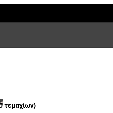
ων
50 τεμαχίων)