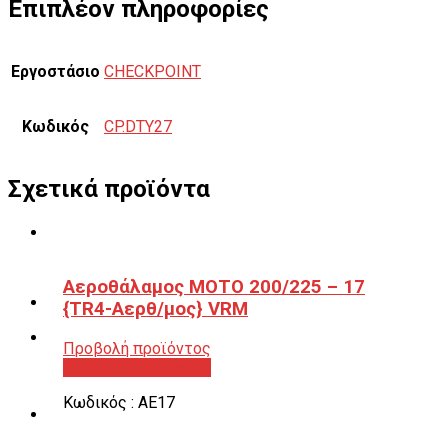
Επιπλέον πληροφορίες
Εργοστάσιο
CHECKPOINT
Κωδικός
CP.DTY27
Σχετικά προϊόντα
Αεροθάλαμος ΜΟΤΟ 200/225 – 17
{TR4-Αερθ/μος} VRM
Προβολή προϊόντος
Προβολή προϊόντος
Κωδικός : ΑΕ17