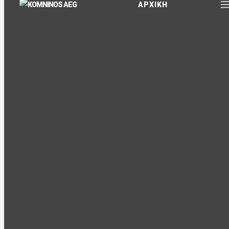
ΑΡΧΙΚΗ
ΚΩΔΙΚΌΣ ΠΡΟΪΌΝΤΟΣ:
EV-ERG-1810
ΚΑΤΗΓΟΡΊΕΣ:
ΕΡΓΑΛΕΊΑ ΒΟΥΛΚΑΝΙΖΑΤΈΡ - ΣΥΝΕΡΓΕΊΩΝ
,
ΕΞΩΛΚΕΊΣ
ΑΚΡΌΜΠΑΡΩΝ
,
ΠΡΈΣΣΕΣ ΡΟΥΛΕΜΆΝ - ΣΥΣΠΕΙΡΩΤΈΣ
ΑΜΟΡΤΙΣΈΡ - ΕΞΩΛΚΕΊΣ
ΠΕΡΙΓΡΑΦΉ
ΕΠΙΠΛΈΟΝ ΠΛΗΡΟΦΟΡΊΕΣ
Εξολκέας ακρόμπαρων
Ρυθμιζόμενο σε 2 θέσεις
Κατάλληλο για αυτοκίνητα & ελαφρά φορτηγά