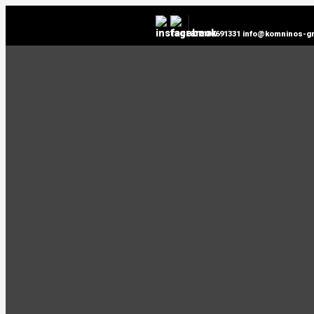
2102691331
info@komninos-gr
ΕΞΩΛΚΈΑΣ ΑΚΡΌΜΠΑΡΩΝ 4
ΘΈΣΕΩΝ