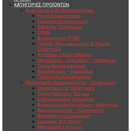
ΚΑΤΗΓΟΡΙΕΣ ΠΡΟΪΟΝΤΩΝ
Αναλώσιμα Είδη Βουλκανιζατέρ
Υλικά Βουλκανισμού
Εργαλεία Βουλκανισμού
Βαλβίδες Ελαστικών
TPMS
Διαγνωστικά TPMS
Πάστες Μονταρίσματος & Χημικά
Ελαστικών
Αντίβαρα Ζυγοστάθμισης
Μπουλόνια – Παξιμάδια – Checkpoint
O-ring Χωματουργικών
Αεροθάλαμοι – Σαμπρέλες
Προστασία Εργαζομένων
Μηχανήματα Βουλκανιζατέρ – Συνεργείων
Ξεμονταριστές Ελαστικών
Ζυγοσταθμίσεις Τροχών
Ευθυγραμμίσεις Οχημάτων
Ανυψωτικά Αυτοκινήτων – Φορτηγών
Αεροσυμπιεστές – Compressor
Διαγνωστικά Εγκεφάλων
Συσκευές A/C Φρέον
Μηχανήματα Αζώτου