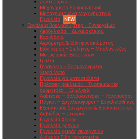
Ζαντότορνοι
Μηχανήματα Βουλκανισμού
Μεταχειρισμένα Μηχανήματα &
Εργαλεία
Εργαλεία Βουλκανιζατέρ – Συνεργείων
Αερόκλειδα – Δυναμόκλειδα
Καρυδάκια
Αερόμετρα & Είδη φουσκώματος
Είδη αέρος – Σωλήνες – Μπαλαντέζες
Μεταφορείς Ελαστικών
Γρύλοι
Γερανάκια – Σασμανόγρυλοι
Stand Moto
Εργαλεία για μοτοσικλέτα
Πρέσσες ρουλεμάν – Συσπειρωτές
αμορτισέρ – Εξωλκείς
Λαδιέρες – Βαλβολινιέρες – Γρασαδόροι
Πάγκοι – Εργαλειοφόροι – Εργαλειοθήκες
Εξοπλισμός Συνεργείου & Βουλκανιζατερ
Λεβιέδες – Σταυροί
Εργαλεία Χειρός
Εργαλεία φρένων
Εργαλεία χειρός συνεργείου
Διάφορα Είδη Φανοποιείου