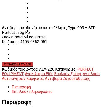
Πάγκοι – Εργαλειοφόροι – Εργαλειοθήκες
Εξοπλισμός Συνεργείου & Βουλκανιζατερ
Λεβιέδες – Σταυροί
Εργαλεία Χειρός
Εργαλεία φρένων
Εργαλεία χειρός συνεργείου
Αντίβαρο αυτοκινήτου αυτοκόλλητο, Type 005 – STD
Διάφορα Είδη Φανοποιείου
Perfect , 35g Pb
Αναλώσιμα Είδη Συνεργείου
Συσκευασία 50 κομμάτια
ΚΑΤΑΛΟΓΟΣ
Κωδικός : 4105-0352-051
DOWNLOADS
VIDEO & ΝΕΑ
ΕΠΙΚΟΙΝΩΝΙΑ
B2B
ΕΝ
Κωδικός προϊόντος:
AEV-228
Κατηγορίες:
PERFECT
EQUIPMENT
,
Αναλώσιμα Είδη Βουλκανιζατερ
,
Αντίβαρα
Αυτοκινήτων Καρφωτά
,
Αντίβαρα Ζυγοστάθμισης
Περιγραφή
Επιπλέον πληροφορίες
Περιγραφή