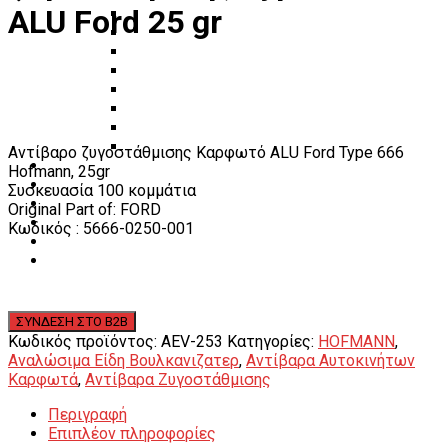
ALU Ford 25 gr
Πάγκοι – Εργαλειοφόροι – Εργαλειοθήκες
Εξοπλισμός Συνεργείου & Βουλκανιζατερ
Λεβιέδες – Σταυροί
Εργαλεία Χειρός
Εργαλεία φρένων
Εργαλεία χειρός συνεργείου
Διάφορα Είδη Φανοποιείου
Αναλώσιμα Είδη Συνεργείου
Αντίβαρο ζυγοστάθμισης Καρφωτό ALU Ford Type 666
ΚΑΤΑΛΟΓΟΣ
Hofmann, 25gr
DOWNLOADS
Συσκευασία 100 κομμάτια
VIDEO & ΝΕΑ
Original Part of: FORD
ΕΠΙΚΟΙΝΩΝΙΑ
Κωδικός : 5666-0250-001
B2B
ΕΝ
Κωδικός προϊόντος:
AEV-253
Κατηγορίες:
HOFMANN
,
Αναλώσιμα Είδη Βουλκανιζατερ
,
Αντίβαρα Αυτοκινήτων
Καρφωτά
,
Αντίβαρα Ζυγοστάθμισης
Περιγραφή
Επιπλέον πληροφορίες