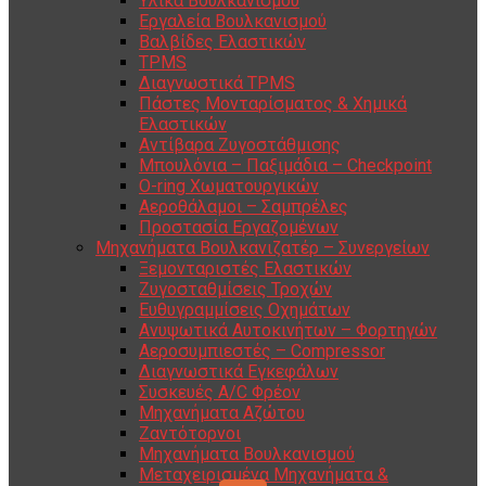
Υλικά Βουλκανισμού
Εργαλεία Βουλκανισμού
Βαλβίδες Ελαστικών
TPMS
Διαγνωστικά TPMS
Πάστες Μονταρίσματος & Χημικά
Ελαστικών
Αντίβαρα Ζυγοστάθμισης
Μπουλόνια – Παξιμάδια – Checkpoint
O-ring Χωματουργικών
Αεροθάλαμοι – Σαμπρέλες
Προστασία Εργαζομένων
Μηχανήματα Βουλκανιζατέρ – Συνεργείων
Ξεμονταριστές Ελαστικών
Ζυγοσταθμίσεις Τροχών
Ευθυγραμμίσεις Οχημάτων
Ανυψωτικά Αυτοκινήτων – Φορτηγών
Αεροσυμπιεστές – Compressor
Διαγνωστικά Εγκεφάλων
Συσκευές A/C Φρέον
Μηχανήματα Αζώτου
Ζαντότορνοι
Μηχανήματα Βουλκανισμού
Μεταχειρισμένα Μηχανήματα &