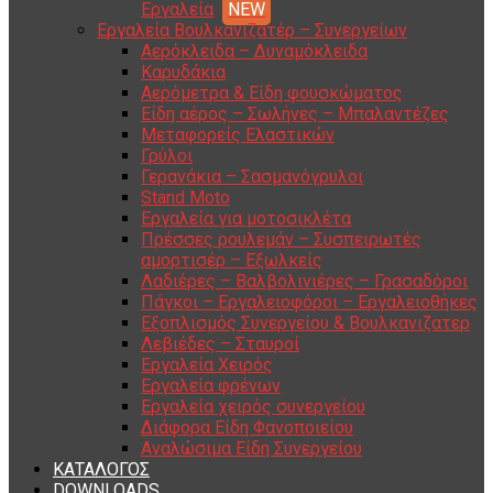
Εργαλεία
Εργαλεία Βουλκανιζατέρ – Συνεργείων
Αερόκλειδα – Δυναμόκλειδα
Καρυδάκια
Αερόμετρα & Είδη φουσκώματος
Είδη αέρος – Σωλήνες – Μπαλαντέζες
Μεταφορείς Ελαστικών
Γρύλοι
Γερανάκια – Σασμανόγρυλοι
Stand Moto
Εργαλεία για μοτοσικλέτα
Πρέσσες ρουλεμάν – Συσπειρωτές
αμορτισέρ – Εξωλκείς
Λαδιέρες – Βαλβολινιέρες – Γρασαδόροι
Πάγκοι – Εργαλειοφόροι – Εργαλειοθήκες
Εξοπλισμός Συνεργείου & Βουλκανιζατερ
Λεβιέδες – Σταυροί
Εργαλεία Χειρός
Εργαλεία φρένων
Εργαλεία χειρός συνεργείου
Διάφορα Είδη Φανοποιείου
Αναλώσιμα Είδη Συνεργείου
ΚΑΤΑΛΟΓΟΣ
DOWNLOADS