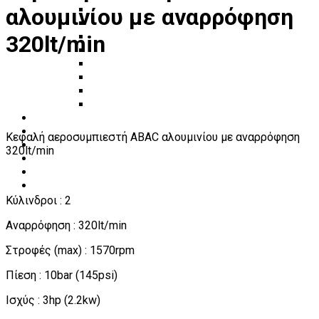
αλουμινίου με αναρρόφηση
Πάγκοι – Εργαλειοφόροι – Εργαλειοθήκες
Εξοπλισμός Συνεργείου & Βουλκανιζατερ
320lt/min
Λεβιέδες – Σταυροί
Εργαλεία Χειρός
Εργαλεία φρένων
Εργαλεία χειρός συνεργείου
Διάφορα Είδη Φανοποιείου
Αναλώσιμα Είδη Συνεργείου
ΚΑΤΑΛΟΓΟΣ
DOWNLOADS
Κεφαλή αεροσυμπιεστή ABAC αλουμινίου με αναρρόφηση
VIDEO & ΝΕΑ
320lt/min
ΕΠΙΚΟΙΝΩΝΙΑ
B2B
ΕΝ
Κύλινδροι : 2
Αναρρόφηση : 320lt/min
Στροφές (max) : 1570rpm
Πίεση : 10bar (145psi)
Ισχύς : 3hp (2.2kw)