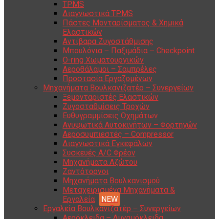
TPMS
Διαγνωστικά TPMS
Πάστες Μονταρίσματος & Χημικά
Ελαστικών
Αντίβαρα Ζυγοστάθμισης
Μπουλόνια – Παξιμάδια – Checkpoint
O-ring Χωματουργικών
Αεροθάλαμοι – Σαμπρέλες
Προστασία Εργαζομένων
Μηχανήματα Βουλκανιζατέρ – Συνεργείων
Ξεμονταριστές Ελαστικών
Ζυγοσταθμίσεις Τροχών
Ευθυγραμμίσεις Οχημάτων
Ανυψωτικά Αυτοκινήτων – Φορτηγών
Αεροσυμπιεστές – Compressor
Διαγνωστικά Εγκεφάλων
Συσκευές A/C Φρέον
Μηχανήματα Αζώτου
Ζαντότορνοι
Μηχανήματα Βουλκανισμού
Μεταχειρισμένα Μηχανήματα &
Εργαλεία
Εργαλεία Βουλκανιζατέρ – Συνεργείων
Αερόκλειδα – Δυναμόκλειδα