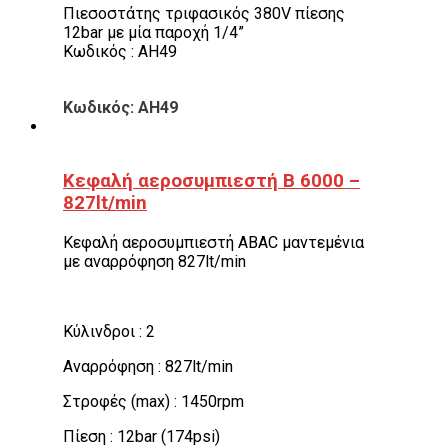
Πιεσοστάτης τριφασικός 380V πίεσης
12bar με μία παροχή 1/4”
Κωδικός : AH49
Κωδικός: AH49
Κεφαλή αεροσυμπιεστή Β 6000 –
827lt/min
Κεφαλή αεροσυμπιεστή ABAC μαντεμένια
με αναρρόφηση 827lt/min
Κύλινδροι : 2
Αναρρόφηση : 827lt/min
Στροφές (max) : 1450rpm
Πίεση : 12bar (174psi)