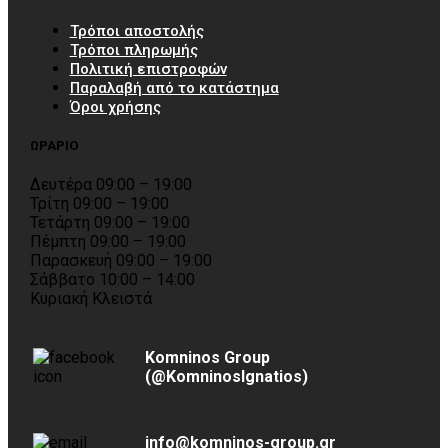
Τρόποι αποστολής
Τρόποι πληρωμής
Πολιτική επιστροφών
Παραλαβή από το κατάστημα
Όροι χρήσης
ΩΡΑΡΙΟ
Δευτέρα 09:00 – 19:00
Τρίτη 09:00 – 19:00
Τετάρτη 09:00 – 19:00
Πέμπτη 09:00 – 19:00
Παρασκευή 09:00 – 19:00
Σάββατο 10:00 – 14:00
Κυριακή Κλειστά
Komninos Group
(@KomninosIgnatios)
info@komninos-group.gr