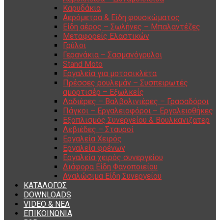
Καρυδάκια
Αερόμετρα & Είδη φουσκώματος
Είδη αέρος – Σωλήνες – Μπαλαντέζες
Μεταφορείς Ελαστικών
Γρύλοι
Γερανάκια – Σασμανόγρυλοι
Stand Moto
Εργαλεία για μοτοσικλέτα
Πρέσσες ρουλεμάν – Συσπειρωτές
αμορτισέρ – Εξωλκείς
Λαδιέρες – Βαλβολινιέρες – Γρασαδόροι
Πάγκοι – Εργαλειοφόροι – Εργαλειοθήκες
Εξοπλισμός Συνεργείου & Βουλκανιζατερ
Λεβιέδες – Σταυροί
Εργαλεία Χειρός
Εργαλεία φρένων
Εργαλεία χειρός συνεργείου
Διάφορα Είδη Φανοποιείου
Αναλώσιμα Είδη Συνεργείου
ΚΑΤΑΛΟΓΟΣ
DOWNLOADS
VIDEO & ΝΕΑ
ΕΠΙΚΟΙΝΩΝΙΑ