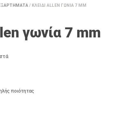
 ΕΞΑΡΤΉΜΑΤΑ
/ ΚΛΕΙΔΊ ALLEN ΓΩΝΊΑ 7 MM
llen γωνία 7 mm
οστά
ηλής ποιότητας