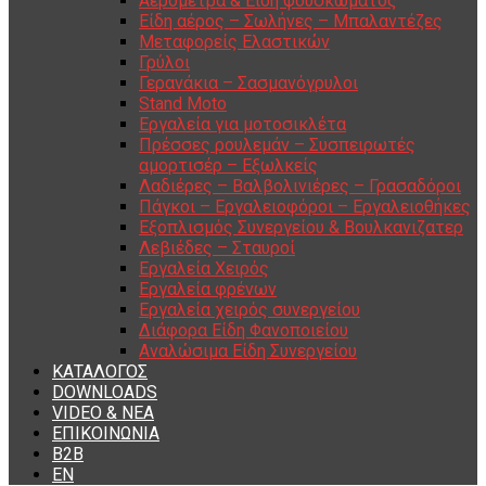
Αερόμετρα & Είδη φουσκώματος
Είδη αέρος – Σωλήνες – Μπαλαντέζες
Μεταφορείς Ελαστικών
Γρύλοι
Γερανάκια – Σασμανόγρυλοι
Stand Moto
Εργαλεία για μοτοσικλέτα
Πρέσσες ρουλεμάν – Συσπειρωτές
αμορτισέρ – Εξωλκείς
Λαδιέρες – Βαλβολινιέρες – Γρασαδόροι
Πάγκοι – Εργαλειοφόροι – Εργαλειοθήκες
Εξοπλισμός Συνεργείου & Βουλκανιζατερ
Λεβιέδες – Σταυροί
Εργαλεία Χειρός
Εργαλεία φρένων
Εργαλεία χειρός συνεργείου
Διάφορα Είδη Φανοποιείου
Αναλώσιμα Είδη Συνεργείου
ΚΑΤΑΛΟΓΟΣ
DOWNLOADS
VIDEO & ΝΕΑ
ΕΠΙΚΟΙΝΩΝΙΑ
B2B
ΕΝ