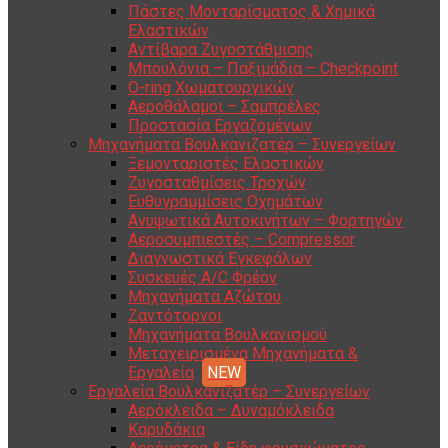
Πάστες Μονταρίσματος & Χημικά
Ελαστικών
Αντίβαρα Ζυγοστάθμισης
Μπουλόνια – Παξιμάδια – Checkpoint
O-ring Χωματουργικών
Αεροθάλαμοι – Σαμπρέλες
Προστασία Εργαζομένων
Μηχανήματα Βουλκανιζατέρ – Συνεργείων
Ξεμονταριστές Ελαστικών
Ζυγοσταθμίσεις Τροχών
Ευθυγραμμίσεις Οχημάτων
Ανυψωτικά Αυτοκινήτων – Φορτηγών
Αεροσυμπιεστές – Compressor
Διαγνωστικά Εγκεφάλων
Συσκευές A/C Φρέον
Μηχανήματα Αζώτου
Ζαντότορνοι
Μηχανήματα Βουλκανισμού
Μεταχειρισμένα Μηχανήματα &
Εργαλεία
Εργαλεία Βουλκανιζατέρ – Συνεργείων
Αερόκλειδα – Δυναμόκλειδα
Καρυδάκια