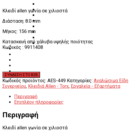
Πάγκοι – Εργαλειοφόροι – Εργαλειοθήκες
Εξοπλισμός Συνεργείου & Βουλκανιζατερ
Κλειδί allen γωνία σε χιλιοστά
Λεβιέδες – Σταυροί
Διάσταση: 8.0 mm
Εργαλεία Χειρός
Εργαλεία φρένων
Μήκος: 156 mm
Εργαλεία χειρός συνεργείου
Διάφορα Είδη Φανοποιείου
Κατασκευή από χάλυβα υψηλής ποιότητας
Αναλώσιμα Είδη Συνεργείου
Κωδικός : 9911408
ΚΑΤΑΛΟΓΟΣ
DOWNLOADS
VIDEO & ΝΕΑ
ΕΠΙΚΟΙΝΩΝΙΑ
B2B
ΕΝ
Κωδικός προϊόντος:
AES-449
Κατηγορίες:
Αναλώσιμα Είδη
Συνεργείου
,
Κλειδιά Allen - Torx
,
Εργαλεία - Εξαρτήματα
Περιγραφή
Επιπλέον πληροφορίες
Περιγραφή
Κλειδί allen γωνία σε χιλιοστά