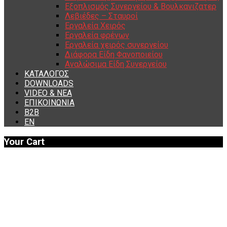
Εξοπλισμός Συνεργείου & Βουλκανιζατερ
Λεβιέδες – Σταυροί
Εργαλεία Χειρός
Εργαλεία φρένων
Εργαλεία χειρός συνεργείου
Διάφορα Είδη Φανοποιείου
Αναλώσιμα Είδη Συνεργείου
ΚΑΤΑΛΟΓΟΣ
DOWNLOADS
VIDEO & ΝΕΑ
ΕΠΙΚΟΙΝΩΝΙΑ
B2B
ΕΝ
Your Cart