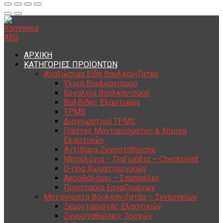
ΑΡΧΙΚΗ
ΚΑΤΗΓΟΡΙΕΣ ΠΡΟΪΟΝΤΩΝ
Αναλώσιμα Είδη Βουλκανιζατέρ
Υλικά Βουλκανισμού
Εργαλεία Βουλκανισμού
Βαλβίδες Ελαστικών
TPMS
Διαγνωστικά TPMS
Πάστες Μονταρίσματος & Χημικά
Ελαστικών
Αντίβαρα Ζυγοστάθμισης
Μπουλόνια – Παξιμάδια – Checkpoint
O-ring Χωματουργικών
Αεροθάλαμοι – Σαμπρέλες
Προστασία Εργαζομένων
Μηχανήματα Βουλκανιζατέρ – Συνεργείων
Ξεμονταριστές Ελαστικών
Ζυγοσταθμίσεις Τροχών