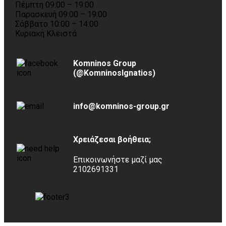
Πέμπτη 09:00 – 19:00
Παρασκευή 09:00 – 19:00
Σάββατο 10:00 – 14:00
Κυριακή Κλειστά
Komninos Group
(@KomninosIgnatios)
info@komninos-group.gr
Χρειάζεσαι βοήθεια;
Επικοινωνήστε μαζί μας
2102691331