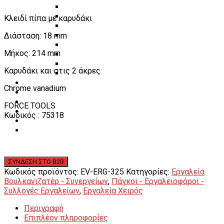
Πάγκοι – Εργαλειοφόροι – Εργαλειοθήκες
Εξοπλισμός Συνεργείου & Βουλκανιζατερ
Κλειδί πίπα με καρυδάκι
Λεβιέδες – Σταυροί
Διάσταση: 18 mm
Εργαλεία Χειρός
Εργαλεία φρένων
Μήκος: 214 mm
Εργαλεία χειρός συνεργείου
Διάφορα Είδη Φανοποιείου
Καρυδάκι και στις 2 άκρες
Αναλώσιμα Είδη Συνεργείου
ΚΑΤΑΛΟΓΟΣ
Chrome vanadium
DOWNLOADS
VIDEO & ΝΕΑ
FORCE TOOLS
ΕΠΙΚΟΙΝΩΝΙΑ
Κωδικός : 75318
B2B
ΕΝ
Κωδικός προϊόντος:
EV-ERG-325
Κατηγορίες:
Εργαλεία
Βουλκανιζατέρ - Συνεργείων
,
Πάγκοι - Εργαλειοφόροι -
Συλλογές Εργαλείων
,
Εργαλεία Χειρός
Περιγραφή
Επιπλέον πληροφορίες