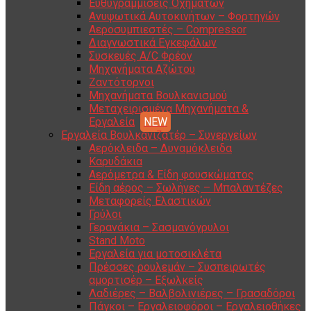
Ευθυγραμμίσεις Οχημάτων
Ανυψωτικά Αυτοκινήτων – Φορτηγών
Αεροσυμπιεστές – Compressor
Διαγνωστικά Εγκεφάλων
Συσκευές A/C Φρέον
Μηχανήματα Αζώτου
Ζαντότορνοι
Μηχανήματα Βουλκανισμού
Μεταχειρισμένα Μηχανήματα &
Εργαλεία
Εργαλεία Βουλκανιζατέρ – Συνεργείων
Αερόκλειδα – Δυναμόκλειδα
Καρυδάκια
Αερόμετρα & Είδη φουσκώματος
Είδη αέρος – Σωλήνες – Μπαλαντέζες
Μεταφορείς Ελαστικών
Γρύλοι
Γερανάκια – Σασμανόγρυλοι
Stand Moto
Εργαλεία για μοτοσικλέτα
Πρέσσες ρουλεμάν – Συσπειρωτές
αμορτισέρ – Εξωλκείς
Λαδιέρες – Βαλβολινιέρες – Γρασαδόροι
Πάγκοι – Εργαλειοφόροι – Εργαλειοθήκες