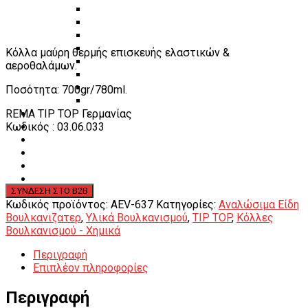
Πάγκοι – Εργαλειοφόροι – Εργαλειοθήκες
Εξοπλισμός Συνεργείου & Βουλκανιζατερ
Λεβιέδες – Σταυροί
Εργαλεία Χειρός
Κόλλα μαύρη θερμής επισκευής ελαστικών &
Εργαλεία φρένων
αεροθαλάμων.
Εργαλεία χειρός συνεργείου
Διάφορα Είδη Φανοποιείου
Ποσότητα: 700gr/780ml.
Αναλώσιμα Είδη Συνεργείου
REMA TIP TOP Γερμανίας
ΚΑΤΑΛΟΓΟΣ
Κωδικός : 03.06.033
DOWNLOADS
VIDEO & ΝΕΑ
ΕΠΙΚΟΙΝΩΝΙΑ
B2B
ΕΝ
Κωδικός προϊόντος:
AEV-637
Κατηγορίες:
Αναλώσιμα Είδη
Βουλκανιζατερ
,
Υλικά Βουλκανισμού
,
TIP TOP
,
Κόλλες
Βουλκανισμού - Χημικά
Περιγραφή
Επιπλέον πληροφορίες
Περιγραφή