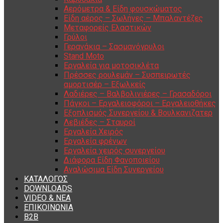
Αερόμετρα & Είδη φουσκώματος
Είδη αέρος – Σωλήνες – Μπαλαντέζες
Μεταφορείς Ελαστικών
Γρύλοι
Γερανάκια – Σασμανόγρυλοι
Stand Moto
Εργαλεία για μοτοσικλέτα
Πρέσσες ρουλεμάν – Συσπειρωτές
αμορτισέρ – Εξωλκείς
Λαδιέρες – Βαλβολινιέρες – Γρασαδόροι
Πάγκοι – Εργαλειοφόροι – Εργαλειοθήκες
Εξοπλισμός Συνεργείου & Βουλκανιζατερ
Λεβιέδες – Σταυροί
Εργαλεία Χειρός
Εργαλεία φρένων
Εργαλεία χειρός συνεργείου
Διάφορα Είδη Φανοποιείου
Αναλώσιμα Είδη Συνεργείου
ΚΑΤΑΛΟΓΟΣ
DOWNLOADS
VIDEO & ΝΕΑ
ΕΠΙΚΟΙΝΩΝΙΑ
B2B