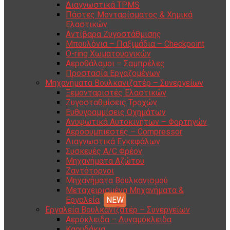
Διαγνωστικά TPMS
Πάστες Μονταρίσματος & Χημικά
Ελαστικών
Αντίβαρα Ζυγοστάθμισης
Μπουλόνια – Παξιμάδια – Checkpoint
O-ring Χωματουργικών
Αεροθάλαμοι – Σαμπρέλες
Προστασία Εργαζομένων
Μηχανήματα Βουλκανιζατέρ – Συνεργείων
Ξεμονταριστές Ελαστικών
Ζυγοσταθμίσεις Τροχών
Ευθυγραμμίσεις Οχημάτων
Ανυψωτικά Αυτοκινήτων – Φορτηγών
Αεροσυμπιεστές – Compressor
Διαγνωστικά Εγκεφάλων
Συσκευές A/C Φρέον
Μηχανήματα Αζώτου
Ζαντότορνοι
Μηχανήματα Βουλκανισμού
Μεταχειρισμένα Μηχανήματα &
Εργαλεία
Εργαλεία Βουλκανιζατέρ – Συνεργείων
Αερόκλειδα – Δυναμόκλειδα
Καρυδάκια