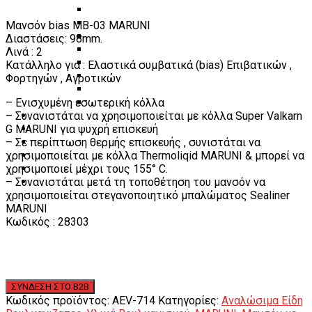
Πάγκοι – Εργαλειοφόροι – Εργαλειοθήκες
Εξοπλισμός Συνεργείου & Βουλκανιζατερ
Μανσόν bias MB-03 MARUNI
Λεβιέδες – Σταυροί
Διαστάσεις: 98mm.
Εργαλεία Χειρός
Λινά : 2
Εργαλεία φρένων
Κατάλληλο για : Ελαστικά συμβατικά (bias) Επιβατικών ,
Εργαλεία χειρός συνεργείου
Φορτηγών , Αγροτικών
Διάφορα Είδη Φανοποιείου
– Ενισχυμένη εσωτερική κόλλα
Αναλώσιμα Είδη Συνεργείου
– Συνανιστάται να χρησιμοποιείται με κόλλα Super Valkarn
ΚΑΤΑΛΟΓΟΣ
G MARUNI για ψυχρή επισκευή
DOWNLOADS
– Σε περίπτωση θερμής επισκευής , συνιστάται να
VIDEO & ΝΕΑ
χρησιμοποιείται με κόλλα Thermoliqid MARUNI & μπορεί να
ΕΠΙΚΟΙΝΩΝΙΑ
χρησιμοποιεί μέχρι τους 155° C.
B2B
– Συνανιστάται μετά τη τοποθέτηση του μανσόν να
ΕΝ
χρησιμοποιείται στεγανοποιητικό μπαλώματος Sealiner
MARUNI
Κωδικός : 28303
Κωδικός προϊόντος:
AEV-714
Κατηγορίες:
Αναλώσιμα Είδη