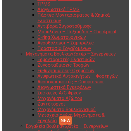
TPMS
Διαγνωστικά TPMS
Πάστες Μονταρίσματος & Χημικά
Ελαστικών
Αντίβαρα Ζυγοστάθμισης
Μπουλόνια – Παξιμάδια – Checkpoint
O-ring Χωματουργικών
Αεροθάλαμοι – Σαμπρέλες
Προστασία Εργαζομένων
Μηχανήματα Βουλκανιζατέρ – Συνεργείων
Ξεμονταριστές Ελαστικών
Ζυγοσταθμίσεις Τροχών
Ευθυγραμμίσεις Οχημάτων
Ανυψωτικά Αυτοκινήτων – Φορτηγών
Αεροσυμπιεστές – Compressor
Διαγνωστικά Εγκεφάλων
Συσκευές A/C Φρέον
Μηχανήματα Αζώτου
Ζαντότορνοι
Μηχανήματα Βουλκανισμού
Μεταχειρισμένα Μηχανήματα &
Εργαλεία
Εργαλεία Βουλκανιζατέρ – Συνεργείων