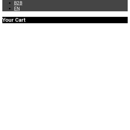
B2B
ΕΝ
Your Cart