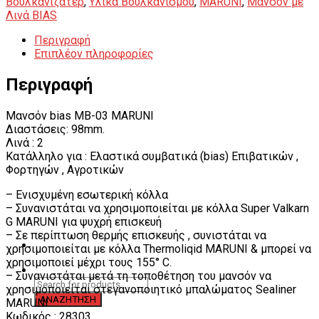
Βουλκανιζατερ
,
Υλικά Βουλκανισμού
,
MARUNI
,
Μανσόν με
Λινά BIAS
Περιγραφή
Επιπλέον πληροφορίες
Περιγραφή
Μανσόν bias MB-03 MARUNI
Διαστάσεις: 98mm.
Λινά : 2
Κατάλληλο για : Ελαστικά συμβατικά (bias) Επιβατικών ,
Φορτηγών , Αγροτικών
– Ενισχυμένη εσωτερική κόλλα
– Συνανιστάται να χρησιμοποιείται με κόλλα Super Valkarn
G MARUNI για ψυχρή επισκευή
– Σε περίπτωση θερμής επισκευής , συνιστάται να
χρησιμοποιείται με κόλλα Thermoliqid MARUNI & μπορεί να
χρησιμοποιεί μέχρι τους 155° C.
– Συνανιστάται μετά τη τοποθέτηση του μανσόν να
χρησιμοποιείται στεγανοποιητικό μπαλώματος Sealiner
MARUNI
Κωδικός : 28303