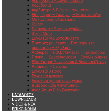
Αερόκλειδα – Δυναμόκλειδα
Καρυδάκια
Αερόμετρα & Είδη φουσκώματος
Είδη αέρος – Σωλήνες – Μπαλαντέζες
Μεταφορείς Ελαστικών
Γρύλοι
Γερανάκια – Σασμανόγρυλοι
Stand Moto
Εργαλεία για μοτοσικλέτα
Πρέσσες ρουλεμάν – Συσπειρωτές
αμορτισέρ – Εξωλκείς
Λαδιέρες – Βαλβολινιέρες – Γρασαδόροι
Πάγκοι – Εργαλειοφόροι – Εργαλειοθήκες
Εξοπλισμός Συνεργείου & Βουλκανιζατερ
Λεβιέδες – Σταυροί
Εργαλεία Χειρός
Εργαλεία φρένων
Εργαλεία χειρός συνεργείου
Διάφορα Είδη Φανοποιείου
Αναλώσιμα Είδη Συνεργείου
ΚΑΤΑΛΟΓΟΣ
DOWNLOADS
VIDEO & ΝΕΑ
ΕΠΙΚΟΙΝΩΝΙΑ