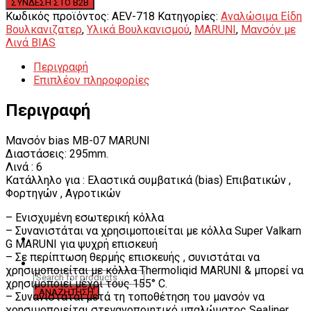
Κωδικός προϊόντος:
AEV-718
Κατηγορίες:
Αναλώσιμα Είδη
Βουλκανιζατερ
,
Υλικά Βουλκανισμού
,
MARUNI
,
Μανσόν με
Λινά BIAS
Περιγραφή
Επιπλέον πληροφορίες
Περιγραφή
Μανσόν bias MB-07 MARUNI
Διαστάσεις: 295mm.
Λινά : 6
Κατάλληλο για : Ελαστικά συμβατικά (bias) Επιβατικών ,
Φορτηγών , Αγροτικών
– Ενισχυμένη εσωτερική κόλλα
– Συνανιστάται να χρησιμοποιείται με κόλλα Super Valkarn
G MARUNI για ψυχρή επισκευή
– Σε περίπτωση θερμής επισκευής , συνιστάται να
χρησιμοποιείται με κόλλα Thermoliqid MARUNI & μπορεί να
χρησιμοποιεί μέχρι τους 155° C.
– Συνανιστάται μετά τη τοποθέτηση του μανσόν να
χρησιμοποιείται στεγανοποιητικό μπαλώματος Sealiner