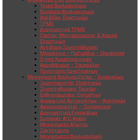
Υλικά Βουλκανισμού
Εργαλεία Βουλκανισμού
Βαλβίδες Ελαστικών
TPMS
Διαγνωστικά TPMS
Πάστες Μονταρίσματος & Χημικά
Ελαστικών
Αντίβαρα Ζυγοστάθμισης
Μπουλόνια – Παξιμάδια – Checkpoint
O-ring Χωματουργικών
Αεροθάλαμοι – Σαμπρέλες
Προστασία Εργαζομένων
Μηχανήματα Βουλκανιζατέρ – Συνεργείων
Ξεμονταριστές Ελαστικών
Ζυγοσταθμίσεις Τροχών
Ευθυγραμμίσεις Οχημάτων
Ανυψωτικά Αυτοκινήτων – Φορτηγών
Αεροσυμπιεστές – Compressor
Διαγνωστικά Εγκεφάλων
Συσκευές A/C Φρέον
Μηχανήματα Αζώτου
Ζαντότορνοι
Μηχανήματα Βουλκανισμού