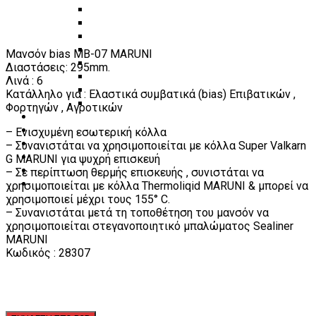
Πάγκοι – Εργαλειοφόροι – Εργαλειοθήκες
Εξοπλισμός Συνεργείου & Βουλκανιζατερ
Λεβιέδες – Σταυροί
Εργαλεία Χειρός
Μανσόν bias MB-07 MARUNI
Εργαλεία φρένων
Διαστάσεις: 295mm.
Εργαλεία χειρός συνεργείου
Λινά : 6
Διάφορα Είδη Φανοποιείου
Κατάλληλο για : Ελαστικά συμβατικά (bias) Επιβατικών ,
Αναλώσιμα Είδη Συνεργείου
Φορτηγών , Αγροτικών
ΚΑΤΑΛΟΓΟΣ
DOWNLOADS
– Ενισχυμένη εσωτερική κόλλα
VIDEO & ΝΕΑ
– Συνανιστάται να χρησιμοποιείται με κόλλα Super Valkarn
ΕΠΙΚΟΙΝΩΝΙΑ
G MARUNI για ψυχρή επισκευή
B2B
– Σε περίπτωση θερμής επισκευής , συνιστάται να
ΕΝ
χρησιμοποιείται με κόλλα Thermoliqid MARUNI & μπορεί να
χρησιμοποιεί μέχρι τους 155° C.
– Συνανιστάται μετά τη τοποθέτηση του μανσόν να
χρησιμοποιείται στεγανοποιητικό μπαλώματος Sealiner
MARUNI
Κωδικός : 28307