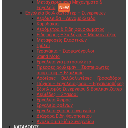
Μεταχειρισμένα Μηχανήματα &
Εργαλεία
Εργαλεία Βουλκανιζατέρ – Συνεργείων
Αερόκλειδα – Δυναμόκλειδα
Καρυδάκια
Αερόμετρα & Είδη φουσκώματος
Είδη αέρος – Σωλήνες – Μπαλαντέζες
Μεταφορείς Ελαστικών
Γρύλοι
Γερανάκια – Σασμανόγρυλοι
Stand Moto
Εργαλεία για μοτοσικλέτα
Πρέσσες ρουλεμάν – Συσπειρωτές
αμορτισέρ – Εξωλκείς
Λαδιέρες – Βαλβολινιέρες – Γρασαδόροι
Πάγκοι – Εργαλειοφόροι – Εργαλειοθήκες
Εξοπλισμός Συνεργείου & Βουλκανιζατερ
Λεβιέδες – Σταυροί
Εργαλεία Χειρός
Εργαλεία φρένων
Εργαλεία χειρός συνεργείου
Διάφορα Είδη Φανοποιείου
Αναλώσιμα Είδη Συνεργείου
ΚΑΤΑΛΟΓΟΣ