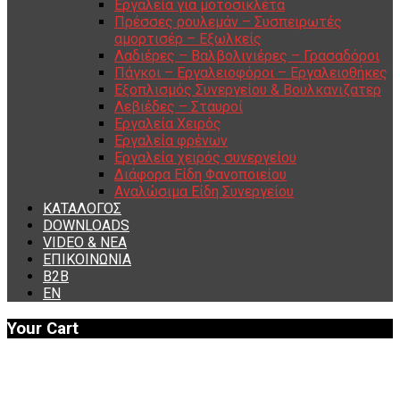
Εργαλεία για μοτοσικλέτα
Πρέσσες ρουλεμάν – Συσπειρωτές
αμορτισέρ – Εξωλκείς
Λαδιέρες – Βαλβολινιέρες – Γρασαδόροι
Πάγκοι – Εργαλειοφόροι – Εργαλειοθήκες
Εξοπλισμός Συνεργείου & Βουλκανιζατερ
Λεβιέδες – Σταυροί
Εργαλεία Χειρός
Εργαλεία φρένων
Εργαλεία χειρός συνεργείου
Διάφορα Είδη Φανοποιείου
Αναλώσιμα Είδη Συνεργείου
ΚΑΤΑΛΟΓΟΣ
DOWNLOADS
VIDEO & ΝΕΑ
ΕΠΙΚΟΙΝΩΝΙΑ
B2B
ΕΝ
Your Cart