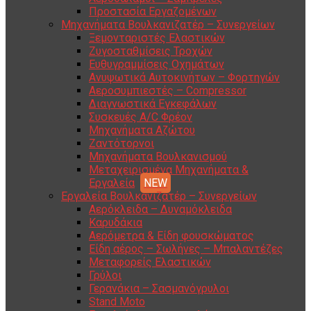
Προστασία Εργαζομένων
Μηχανήματα Βουλκανιζατέρ – Συνεργείων
Ξεμονταριστές Ελαστικών
Ζυγοσταθμίσεις Τροχών
Ευθυγραμμίσεις Οχημάτων
Ανυψωτικά Αυτοκινήτων – Φορτηγών
Αεροσυμπιεστές – Compressor
Διαγνωστικά Εγκεφάλων
Συσκευές A/C Φρέον
Μηχανήματα Αζώτου
Ζαντότορνοι
Μηχανήματα Βουλκανισμού
Μεταχειρισμένα Μηχανήματα &
Εργαλεία
Εργαλεία Βουλκανιζατέρ – Συνεργείων
Αερόκλειδα – Δυναμόκλειδα
Καρυδάκια
Αερόμετρα & Είδη φουσκώματος
Είδη αέρος – Σωλήνες – Μπαλαντέζες
Μεταφορείς Ελαστικών
Γρύλοι
Γερανάκια – Σασμανόγρυλοι
Stand Moto