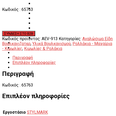
Πάγκοι – Εργαλειοφόροι – Εργαλειοθήκες
Εξοπλισμός Συνεργείου & Βουλκανιζατερ
Κωδικός : 65763
Λεβιέδες – Σταυροί
Εργαλεία Χειρός
Εργαλεία φρένων
Εργαλεία χειρός συνεργείου
Διάφορα Είδη Φανοποιείου
Αναλώσιμα Είδη Συνεργείου
Κωδικός προϊόντος:
AEV-913
Κατηγορίες:
Αναλώσιμα Είδη
ΚΑΤΑΛΟΓΟΣ
Βουλκανιζατερ
,
Υλικά Βουλκανισμού
,
Ρολλάκια - Μαχαίρια
DOWNLOADS
- Κιμωλίες
,
Κιμωλίες & Ρολάκια
VIDEO & ΝΕΑ
Περιγραφή
ΕΠΙΚΟΙΝΩΝΙΑ
Επιπλέον πληροφορίες
B2B
ΕΝ
Περιγραφή
Κωδικός : 65763
Επιπλέον πληροφορίες
Εργοστάσιο
STYLMARK