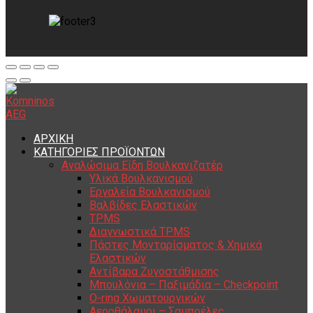
ΑΡΧΙΚΗ
ΚΑΤΗΓΟΡΙΕΣ ΠΡΟΪΟΝΤΩΝ
Αναλώσιμα Είδη Βουλκανιζατέρ
Υλικά Βουλκανισμού
Εργαλεία Βουλκανισμού
Βαλβίδες Ελαστικών
TPMS
Διαγνωστικά TPMS
Πάστες Μονταρίσματος & Χημικά
Ελαστικών
Αντίβαρα Ζυγοστάθμισης
Μπουλόνια – Παξιμάδια – Checkpoint
O-ring Χωματουργικών
Αεροθάλαμοι – Σαμπρέλες