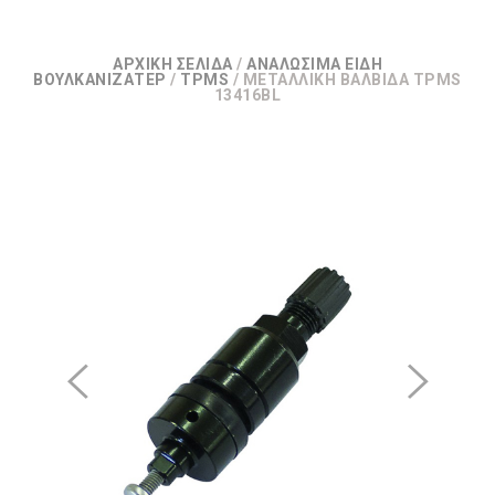
ΑΡΧΙΚΉ ΣΕΛΊΔΑ
/
ΑΝΑΛΏΣΙΜΑ ΕΊΔΗ
ΒΟΥΛΚΑΝΙΖΑΤΕΡ
/
TPMS
/ ΜΕΤΑΛΛΙΚΉ ΒΑΛΒΊΔΑ TPMS
13416BL