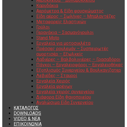
Αερόκλειδα – Δυναμόκλειδα
Καρυδάκια
Αερόμετρα & Είδη φουσκώματος
Είδη αέρος – Σωλήνες – Μπαλαντέζες
Μεταφορείς Ελαστικών
Γρύλοι
Γερανάκια – Σασμανόγρυλοι
Stand Moto
Εργαλεία για μοτοσικλέτα
Πρέσσες ρουλεμάν – Συσπειρωτές
αμορτισέρ – Εξωλκείς
Λαδιέρες – Βαλβολινιέρες – Γρασαδόροι
Πάγκοι – Εργαλειοφόροι – Εργαλειοθήκες
Εξοπλισμός Συνεργείου & Βουλκανιζατερ
Λεβιέδες – Σταυροί
Εργαλεία Χειρός
Εργαλεία φρένων
Εργαλεία χειρός συνεργείου
Διάφορα Είδη Φανοποιείου
Αναλώσιμα Είδη Συνεργείου
ΚΑΤΑΛΟΓΟΣ
DOWNLOADS
VIDEO & ΝΕΑ
ΕΠΙΚΟΙΝΩΝΙΑ