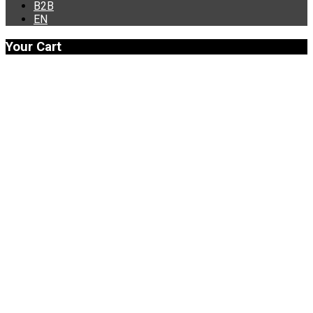
B2B
ΕΝ
Your Cart