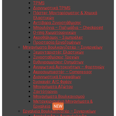
TPMS
Διαγνωστικά TPMS
Πάστες Μονταρίσματος & Χημικά
Ελαστικών
Αντίβαρα Ζυγοστάθμισης
Μπουλόνια – Παξιμάδια – Checkpoint
O-ring Χωματουργικών
Αεροθάλαμοι – Σαμπρέλες
Προστασία Εργαζομένων
Μηχανήματα Βουλκανιζατέρ – Συνεργείων
Ξεμονταριστές Ελαστικών
Ζυγοσταθμίσεις Τροχών
Ευθυγραμμίσεις Οχημάτων
Ανυψωτικά Αυτοκινήτων – Φορτηγών
Αεροσυμπιεστές – Compressor
Διαγνωστικά Εγκεφάλων
Συσκευές A/C Φρέον
Μηχανήματα Αζώτου
Ζαντότορνοι
Μηχανήματα Βουλκανισμού
Μεταχειρισμένα Μηχανήματα &
Εργαλεία
Εργαλεία Βουλκανιζατέρ – Συνεργείων