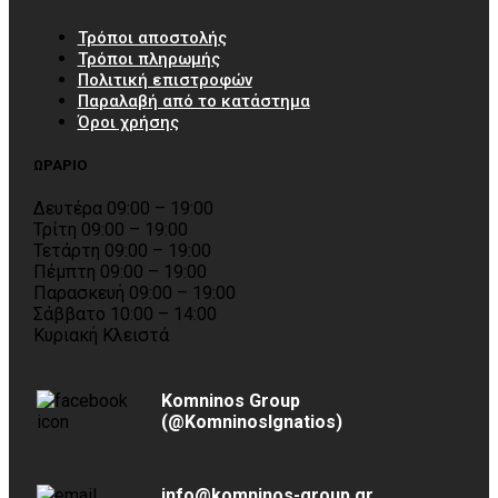
Τρόποι αποστολής
Τρόποι πληρωμής
Πολιτική επιστροφών
Παραλαβή από το κατάστημα
Όροι χρήσης
ΩΡΑΡΙΟ
Δευτέρα 09:00 – 19:00
Τρίτη 09:00 – 19:00
Τετάρτη 09:00 – 19:00
Πέμπτη 09:00 – 19:00
Παρασκευή 09:00 – 19:00
Σάββατο 10:00 – 14:00
Κυριακή Κλειστά
Komninos Group
(@KomninosIgnatios)
info@komninos-group.gr