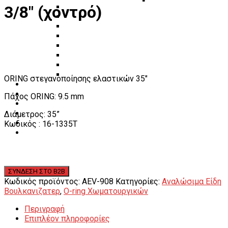
3/8″ (χοντρό)
Πάγκοι – Εργαλειοφόροι – Εργαλειοθήκες
Εξοπλισμός Συνεργείου & Βουλκανιζατερ
Λεβιέδες – Σταυροί
Εργαλεία Χειρός
Εργαλεία φρένων
Εργαλεία χειρός συνεργείου
Διάφορα Είδη Φανοποιείου
Αναλώσιμα Είδη Συνεργείου
ORING στεγανοποίησης ελαστικών 35″
ΚΑΤΑΛΟΓΟΣ
DOWNLOADS
Πάχος ORING: 9.5 mm
VIDEO & ΝΕΑ
Διάμετρος: 35”
ΕΠΙΚΟΙΝΩΝΙΑ
Κωδικός : 16-1335T
B2B
ΕΝ
Κωδικός προϊόντος:
AEV-908
Κατηγορίες:
Αναλώσιμα Είδη
Βουλκανιζατερ
,
O-ring Χωματουργικών
Περιγραφή
Επιπλέον πληροφορίες