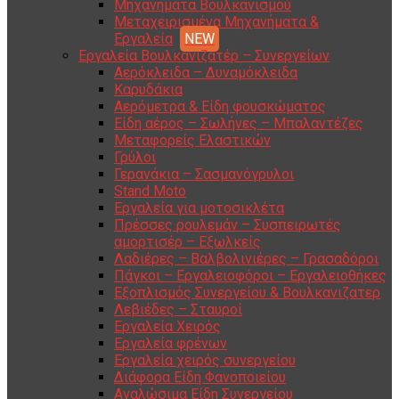
Μηχανήματα Βουλκανισμού
Μεταχειρισμένα Μηχανήματα &
Εργαλεία
Εργαλεία Βουλκανιζατέρ – Συνεργείων
Αερόκλειδα – Δυναμόκλειδα
Καρυδάκια
Αερόμετρα & Είδη φουσκώματος
Είδη αέρος – Σωλήνες – Μπαλαντέζες
Μεταφορείς Ελαστικών
Γρύλοι
Γερανάκια – Σασμανόγρυλοι
Stand Moto
Εργαλεία για μοτοσικλέτα
Πρέσσες ρουλεμάν – Συσπειρωτές
αμορτισέρ – Εξωλκείς
Λαδιέρες – Βαλβολινιέρες – Γρασαδόροι
Πάγκοι – Εργαλειοφόροι – Εργαλειοθήκες
Εξοπλισμός Συνεργείου & Βουλκανιζατερ
Λεβιέδες – Σταυροί
Εργαλεία Χειρός
Εργαλεία φρένων
Εργαλεία χειρός συνεργείου
Διάφορα Είδη Φανοποιείου
Αναλώσιμα Είδη Συνεργείου