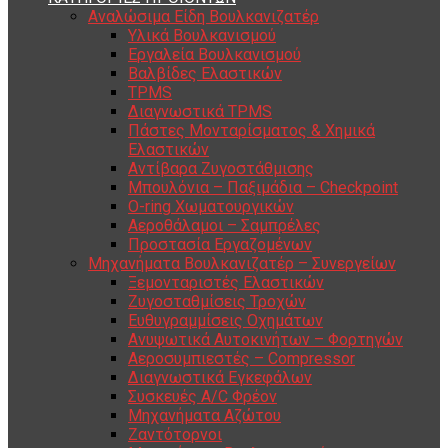
Αναλώσιμα Είδη Βουλκανιζατέρ
Υλικά Βουλκανισμού
Εργαλεία Βουλκανισμού
Βαλβίδες Ελαστικών
TPMS
Διαγνωστικά TPMS
Πάστες Μονταρίσματος & Χημικά
Ελαστικών
Αντίβαρα Ζυγοστάθμισης
Μπουλόνια – Παξιμάδια – Checkpoint
O-ring Χωματουργικών
Αεροθάλαμοι – Σαμπρέλες
Προστασία Εργαζομένων
Μηχανήματα Βουλκανιζατέρ – Συνεργείων
Ξεμονταριστές Ελαστικών
Ζυγοσταθμίσεις Τροχών
Ευθυγραμμίσεις Οχημάτων
Ανυψωτικά Αυτοκινήτων – Φορτηγών
Αεροσυμπιεστές – Compressor
Διαγνωστικά Εγκεφάλων
Συσκευές A/C Φρέον
Μηχανήματα Αζώτου
Ζαντότορνοι