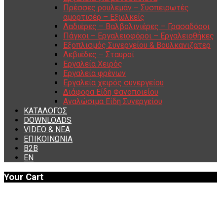
Πρέσσες ρουλεμάν – Συσπειρωτές
αμορτισέρ – Εξωλκείς
Λαδιέρες – Βαλβολινιέρες – Γρασαδόροι
Πάγκοι – Εργαλειοφόροι – Εργαλειοθήκες
Εξοπλισμός Συνεργείου & Βουλκανιζατερ
Λεβιέδες – Σταυροί
Εργαλεία Χειρός
Εργαλεία φρένων
Εργαλεία χειρός συνεργείου
Διάφορα Είδη Φανοποιείου
Αναλώσιμα Είδη Συνεργείου
ΚΑΤΑΛΟΓΟΣ
DOWNLOADS
VIDEO & ΝΕΑ
ΕΠΙΚΟΙΝΩΝΙΑ
B2B
ΕΝ
Your Cart