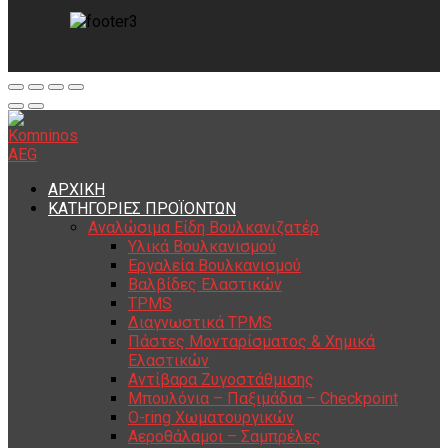
ΑΡΧΙΚΗ
ΚΑΤΗΓΟΡΙΕΣ ΠΡΟΪΟΝΤΩΝ
Αναλώσιμα Είδη Βουλκανιζατέρ
Υλικά Βουλκανισμού
Εργαλεία Βουλκανισμού
Βαλβίδες Ελαστικών
TPMS
Διαγνωστικά TPMS
Πάστες Μονταρίσματος & Χημικά
Ελαστικών
Αντίβαρα Ζυγοστάθμισης
Μπουλόνια – Παξιμάδια – Checkpoint
O-ring Χωματουργικών
Αεροθάλαμοι – Σαμπρέλες