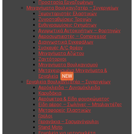
Προστασία Εργαζομένων
Μηχανήματα Βουλκανιζατέρ – Συνεργείων
Ξεμονταριστές Ελαστικών
Ζυγοσταθμίσεις Τροχών
Ευθυγραμμίσεις Οχημάτων
Ανυψωτικά Αυτοκινήτων – Φορτηγών
Αεροσυμπιεστές – Compressor
Διαγνωστικά Εγκεφάλων
Συσκευές A/C Φρέον
Μηχανήματα Αζώτου
Ζαντότορνοι
Μηχανήματα Βουλκανισμού
Μεταχειρισμένα Μηχανήματα &
Εργαλεία
Εργαλεία Βουλκανιζατέρ – Συνεργείων
Αερόκλειδα – Δυναμόκλειδα
Καρυδάκια
Αερόμετρα & Είδη φουσκώματος
Είδη αέρος – Σωλήνες – Μπαλαντέζες
Μεταφορείς Ελαστικών
Γρύλοι
Γερανάκια – Σασμανόγρυλοι
Stand Moto
Εργαλεία για μοτοσικλέτα