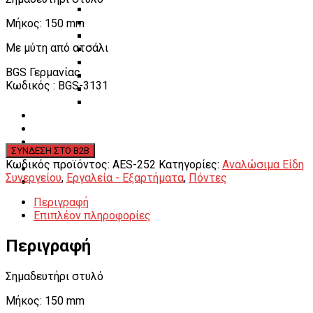
Πάγκοι – Εργαλειοφόροι – Εργαλειοθήκες
Μήκος: 150 mm
Εξοπλισμός Συνεργείου & Βουλκανιζατερ
Λεβιέδες – Σταυροί
Με μύτη από ατσάλι
Εργαλεία Χειρός
Εργαλεία φρένων
BGS Γερμανίας
Εργαλεία χειρός συνεργείου
Κωδικός : BGS-3131
Διάφορα Είδη Φανοποιείου
Αναλώσιμα Είδη Συνεργείου
ΚΑΤΑΛΟΓΟΣ
DOWNLOADS
VIDEO & ΝΕΑ
ΕΠΙΚΟΙΝΩΝΙΑ
Κωδικός προϊόντος:
AES-252
Κατηγορίες:
Αναλώσιμα Είδη
B2B
Συνεργείου
,
Εργαλεία - Εξαρτήματα
,
Πόντες
ΕΝ
Περιγραφή
Επιπλέον πληροφορίες
Περιγραφή
Σημαδευτήρι στυλό
Μήκος: 150 mm