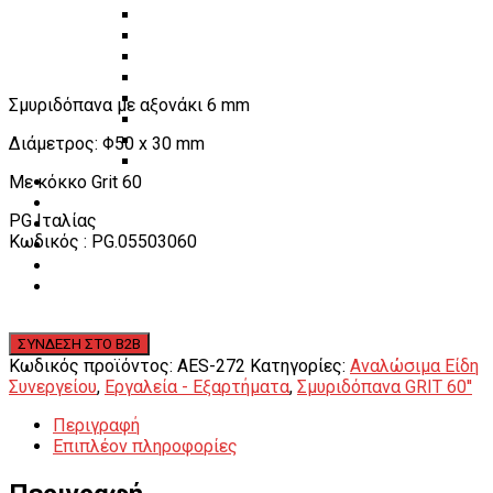
Πάγκοι – Εργαλειοφόροι – Εργαλειοθήκες
Εξοπλισμός Συνεργείου & Βουλκανιζατερ
Λεβιέδες – Σταυροί
Εργαλεία Χειρός
Εργαλεία φρένων
Σμυριδόπανα με αξονάκι 6 mm
Εργαλεία χειρός συνεργείου
Διάφορα Είδη Φανοποιείου
Διάμετρος: Φ50 x 30 mm
Αναλώσιμα Είδη Συνεργείου
Με κόκκο Grit 60
ΚΑΤΑΛΟΓΟΣ
DOWNLOADS
PG Ιταλίας
VIDEO & ΝΕΑ
Κωδικός : PG.05503060
ΕΠΙΚΟΙΝΩΝΙΑ
B2B
ΕΝ
Κωδικός προϊόντος:
AES-272
Κατηγορίες:
Αναλώσιμα Είδη
Συνεργείου
,
Εργαλεία - Εξαρτήματα
,
Σμυριδόπανα GRIT 60''
Περιγραφή
Επιπλέον πληροφορίες