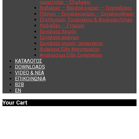
αμορτισέρ – Εξωλκείς
Λαδιέρες – Βαλβολινιέρες – Γρασαδόροι
Πάγκοι – Εργαλειοφόροι – Εργαλειοθήκες
Εξοπλισμός Συνεργείου & Βουλκανιζατερ
Λεβιέδες – Σταυροί
Εργαλεία Χειρός
Εργαλεία φρένων
Εργαλεία χειρός συνεργείου
Διάφορα Είδη Φανοποιείου
Αναλώσιμα Είδη Συνεργείου
ΚΑΤΑΛΟΓΟΣ
DOWNLOADS
VIDEO & ΝΕΑ
ΕΠΙΚΟΙΝΩΝΙΑ
B2B
ΕΝ
Your Cart