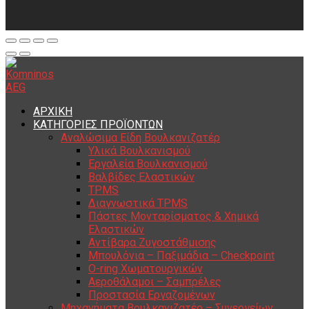
ΑΡΧΙΚΗ
ΚΑΤΗΓΟΡΙΕΣ ΠΡΟΪΟΝΤΩΝ
Αναλώσιμα Είδη Βουλκανιζατέρ
Υλικά Βουλκανισμού
Εργαλεία Βουλκανισμού
Βαλβίδες Ελαστικών
TPMS
Διαγνωστικά TPMS
Πάστες Μονταρίσματος & Χημικά
Ελαστικών
Αντίβαρα Ζυγοστάθμισης
Μπουλόνια – Παξιμάδια – Checkpoint
O-ring Χωματουργικών
Αεροθάλαμοι – Σαμπρέλες
Προστασία Εργαζομένων
Μηχανήματα Βουλκανιζατέρ – Συνεργείων