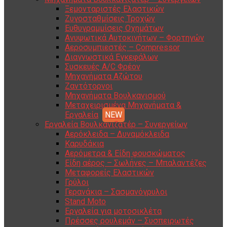
Ξεμονταριστές Ελαστικών
Ζυγοσταθμίσεις Τροχών
Ευθυγραμμίσεις Οχημάτων
Ανυψωτικά Αυτοκινήτων – Φορτηγών
Αεροσυμπιεστές – Compressor
Διαγνωστικά Εγκεφάλων
Συσκευές A/C Φρέον
Μηχανήματα Αζώτου
Ζαντότορνοι
Μηχανήματα Βουλκανισμού
Μεταχειρισμένα Μηχανήματα &
Εργαλεία
Εργαλεία Βουλκανιζατέρ – Συνεργείων
Αερόκλειδα – Δυναμόκλειδα
Καρυδάκια
Αερόμετρα & Είδη φουσκώματος
Είδη αέρος – Σωλήνες – Μπαλαντέζες
Μεταφορείς Ελαστικών
Γρύλοι
Γερανάκια – Σασμανόγρυλοι
Stand Moto
Εργαλεία για μοτοσικλέτα
Πρέσσες ρουλεμάν – Συσπειρωτές