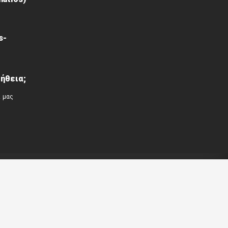
s-
ήθεια;
ί μας