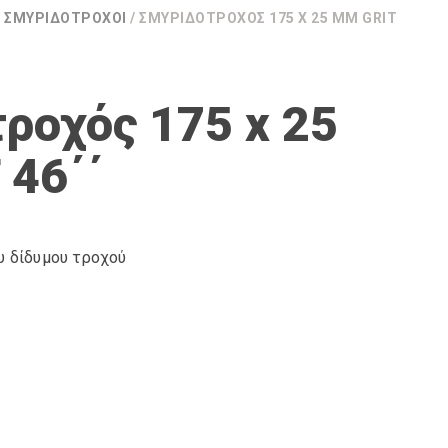
/
ΣΜΥΡΙΔΟΤΡΟΧΟΊ
/ ΣΜΥΡΙΔΟΤΡΟΧΌΣ 175 X 25 MM GRIT
ροχός 175 x 25
 46΄΄
υ δίδυμου τροχού