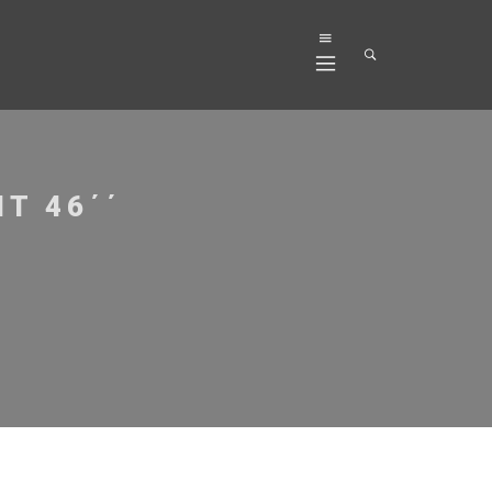
T 46΄΄