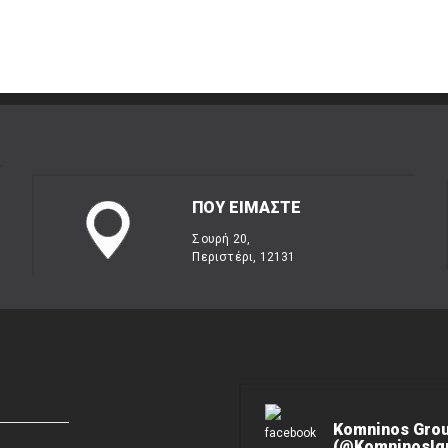
ΠΟΥ ΕΙΜΑΣΤΕ
Σουρή 20,
Περιστέρι, 12131
Komninos Gro
(@KomninosIgn