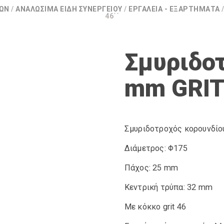
ΊΩΝ
/
ΑΝΑΛΏΣΙΜΑ ΕΊΔΗ ΣΥΝΕΡΓΕΊΟΥ
/
ΕΡΓΑΛΕΊΑ - ΕΞΑΡΤΉΜΑΤΑ
46΄΄
Σμυριδοτ
mm GRIT
Σμυριδοτροχός κορουνδίο
Διάμετρος: Φ175
Πάχος: 25 mm
Κεντρική τρύπα: 32 mm
Με κόκκο grit 46