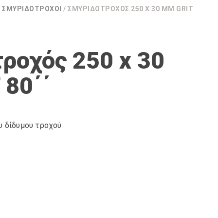
/
ΣΜΥΡΙΔΟΤΡΟΧΟΊ
/ ΣΜΥΡΙΔΟΤΡΟΧΌΣ 250 X 30 MM GRIT
ροχός 250 x 30
 80΄΄
υ δίδυμου τροχού