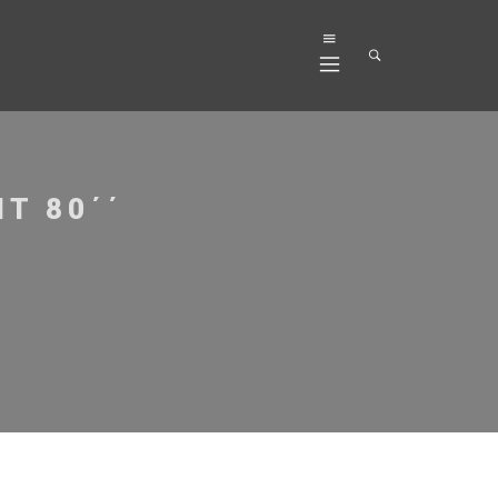
T 80΄΄