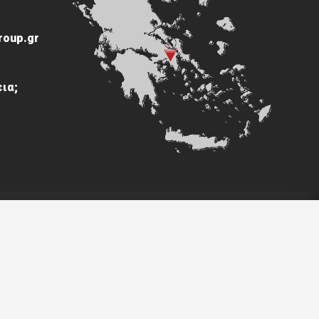
roup.gr
ια;
ς