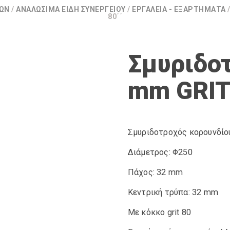
ΊΩΝ
/
ΑΝΑΛΏΣΙΜΑ ΕΊΔΗ ΣΥΝΕΡΓΕΊΟΥ
/
ΕΡΓΑΛΕΊΑ - ΕΞΑΡΤΉΜΑΤΑ
80΄΄
Σμυριδοτ
mm GRIT
Σμυριδοτροχός κορουνδίο
Διάμετρος: Φ250
Πάχος: 32 mm
Κεντρική τρύπα: 32 mm
Με κόκκο grit 80