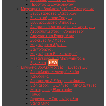
Προστασία Εργαζομένων
Μηχανήματα Βουλκανιζατέρ – Συνεργείων
Ξεμονταριστές Ελαστικών
Ζυγοσταθμίσεις Τροχών
Ευθυγραμμίσεις Οχημάτων
Ανυψωτικά Αυτοκινήτων – Φορτηγών
Αεροσυμπιεστές – Compressor
Διαγνωστικά Εγκεφάλων
Συσκευές A/C Φρέον
Μηχανήματα Αζώτου
Ζαντότορνοι
Μηχανήματα Βουλκανισμού
Μεταχειρισμένα Μηχανήματα &
Εργαλεία
Εργαλεία Βουλκανιζατέρ – Συνεργείων
Αερόκλειδα – Δυναμόκλειδα
Καρυδάκια
Αερόμετρα & Είδη φουσκώματος
Είδη αέρος – Σωλήνες – Μπαλαντέζες
Μεταφορείς Ελαστικών
Γρύλοι
Γερανάκια – Σασμανόγρυλοι
Stand Moto