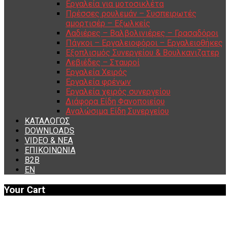
Εργαλεία για μοτοσικλέτα
Πρέσσες ρουλεμάν – Συσπειρωτές
αμορτισέρ – Εξωλκείς
Λαδιέρες – Βαλβολινιέρες – Γρασαδόροι
Πάγκοι – Εργαλειοφόροι – Εργαλειοθήκες
Εξοπλισμός Συνεργείου & Βουλκανιζατερ
Λεβιέδες – Σταυροί
Εργαλεία Χειρός
Εργαλεία φρένων
Εργαλεία χειρός συνεργείου
Διάφορα Είδη Φανοποιείου
Αναλώσιμα Είδη Συνεργείου
ΚΑΤΑΛΟΓΟΣ
DOWNLOADS
VIDEO & ΝΕΑ
ΕΠΙΚΟΙΝΩΝΙΑ
B2B
ΕΝ
Your Cart