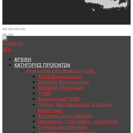
ΑΡΧΙΚΗ
ΚΑΤΗΓΟΡΙΕΣ ΠΡΟΪΟΝΤΩΝ
Αναλώσιμα Είδη Βουλκανιζατέρ
Υλικά Βουλκανισμού
Εργαλεία Βουλκανισμού
Βαλβίδες Ελαστικών
TPMS
Διαγνωστικά TPMS
Πάστες Μονταρίσματος & Χημικά
Ελαστικών
Αντίβαρα Ζυγοστάθμισης
Μπουλόνια – Παξιμάδια – Checkpoint
O-ring Χωματουργικών
Αεροθάλαμοι – Σαμπρέλες