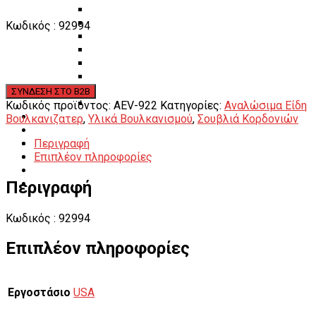
Πάγκοι – Εργαλειοφόροι – Εργαλειοθήκες
Εξοπλισμός Συνεργείου & Βουλκανιζατερ
Κωδικός : 92994
Λεβιέδες – Σταυροί
Εργαλεία Χειρός
Εργαλεία φρένων
Εργαλεία χειρός συνεργείου
Διάφορα Είδη Φανοποιείου
Αναλώσιμα Είδη Συνεργείου
Κωδικός προϊόντος:
AEV-922
Κατηγορίες:
Αναλώσιμα Είδη
ΚΑΤΑΛΟΓΟΣ
Βουλκανιζατερ
,
Υλικά Βουλκανισμού
,
Σουβλιά Κορδονιών
DOWNLOADS
Περιγραφή
VIDEO & ΝΕΑ
Επιπλέον πληροφορίες
ΕΠΙΚΟΙΝΩΝΙΑ
B2B
Περιγραφή
ΕΝ
Κωδικός : 92994
Επιπλέον πληροφορίες
Εργοστάσιο
USA