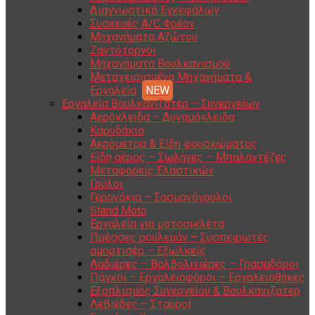
Διαγνωστικά Εγκεφάλων
Συσκευές A/C Φρέον
Μηχανήματα Αζώτου
Ζαντότορνοι
Μηχανήματα Βουλκανισμού
Μεταχειρισμένα Μηχανήματα &
Εργαλεία
Εργαλεία Βουλκανιζατέρ – Συνεργείων
Αερόκλειδα – Δυναμόκλειδα
Καρυδάκια
Αερόμετρα & Είδη φουσκώματος
Είδη αέρος – Σωλήνες – Μπαλαντέζες
Μεταφορείς Ελαστικών
Γρύλοι
Γερανάκια – Σασμανόγρυλοι
Stand Moto
Εργαλεία για μοτοσικλέτα
Πρέσσες ρουλεμάν – Συσπειρωτές
αμορτισέρ – Εξωλκείς
Λαδιέρες – Βαλβολινιέρες – Γρασαδόροι
Πάγκοι – Εργαλειοφόροι – Εργαλειοθήκες
Εξοπλισμός Συνεργείου & Βουλκανιζατερ
Λεβιέδες – Σταυροί