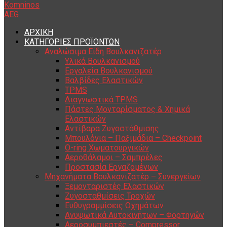
ΑΡΧΙΚΗ
ΚΑΤΗΓΟΡΙΕΣ ΠΡΟΪΟΝΤΩΝ
Αναλώσιμα Είδη Βουλκανιζατέρ
Υλικά Βουλκανισμού
Εργαλεία Βουλκανισμού
Βαλβίδες Ελαστικών
TPMS
Διαγνωστικά TPMS
Πάστες Μονταρίσματος & Χημικά
Ελαστικών
Αντίβαρα Ζυγοστάθμισης
Μπουλόνια – Παξιμάδια – Checkpoint
O-ring Χωματουργικών
Αεροθάλαμοι – Σαμπρέλες
Προστασία Εργαζομένων
Μηχανήματα Βουλκανιζατέρ – Συνεργείων
Ξεμονταριστές Ελαστικών
Ζυγοσταθμίσεις Τροχών
Ευθυγραμμίσεις Οχημάτων
Ανυψωτικά Αυτοκινήτων – Φορτηγών
Αεροσυμπιεστές – Compressor