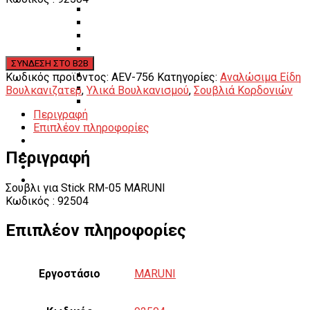
Πάγκοι – Εργαλειοφόροι – Εργαλειοθήκες
Εξοπλισμός Συνεργείου & Βουλκανιζατερ
Λεβιέδες – Σταυροί
Εργαλεία Χειρός
Εργαλεία φρένων
Εργαλεία χειρός συνεργείου
Κωδικός προϊόντος:
AEV-756
Κατηγορίες:
Αναλώσιμα Είδη
Διάφορα Είδη Φανοποιείου
Βουλκανιζατερ
,
Υλικά Βουλκανισμού
,
Σουβλιά Κορδονιών
Αναλώσιμα Είδη Συνεργείου
Περιγραφή
ΚΑΤΑΛΟΓΟΣ
Επιπλέον πληροφορίες
DOWNLOADS
VIDEO & ΝΕΑ
Περιγραφή
ΕΠΙΚΟΙΝΩΝΙΑ
B2B
ΕΝ
Σουβλι για Stick RM-05 MARUNI
Κωδικός : 92504
Επιπλέον πληροφορίες
Εργοστάσιο
MARUNI