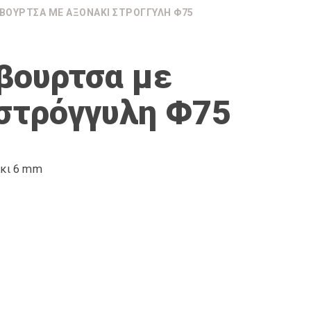
ΒΟΥΡΤΣΑ ΜΕ ΑΞΟΝΆΚΙ ΣΤΡΌΓΓΥΛΗ Φ75
βουρτσα με
 στρόγγυλη Φ75
άκι 6 mm