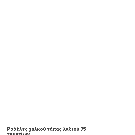
ΠΡΟΒΟΛΉ ΠΡΟΪΌΝΤΟΣ
Ροδέλες χαλκού τάπας λαδιού 75
τεμαχίων