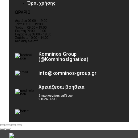
Όροι χρήσης
ΩΡΑΡΙΟ
Δευτέρα 09:00 – 19:00
Τρίτη 09:00 – 19:00
Τετάρτη 09:00 – 19:00
Πέμπτη 09:00 – 19:00
Παρασκευή 09:00 – 19:00
Σάββατο 10:00 – 14:00
Κυριακή Κλειστά
Komninos Group
(@KomninosIgnatios)
info@komninos-group.gr
Χρειάζεσαι βοήθεια;
Επικοινωνήστε μαζί μας
2102691331