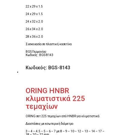
22 x 29 x 1.5
24 x 29 x 1.5
24 x 32 x 2.0
26 x 34 x 2.0
28 x 36 x 2.0
Συσκευασία σε πλαστική κασετίνα
BGS Γερμανίας
Κωδικός : BGS-8143
Κωδικός: BGS-8143
ORING HNBR
κλιματιστικά 225
τεμαχίων
ORING σετ 225 τεμαχίων από HNBR για κλιματιστικά
Διαστάσεις με εσωτερική διάμετρο
3 – 4 – 4.5 – 5 – 6 – 7 με 8 – 9 – 10 – 12 – 13 – 14 – 17 –
18 – 20 – 22 mm