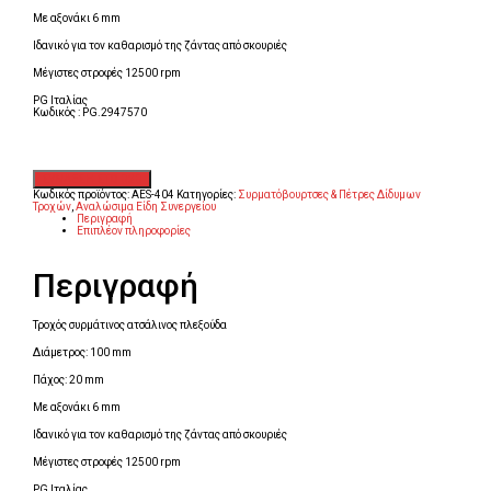
Mε αξονάκι 6 mm
Ιδανικό για τον καθαρισμό της ζάντας από σκουριές
Μέγιστες στροφές 12500 rpm
PG Ιταλίας
Κωδικός : PG.2947570
Κωδικός προϊόντος:
AES-404
Κατηγορίες:
Συρματόβουρτσες & Πέτρες Δίδυμων
Τροχών
,
Αναλώσιμα Είδη Συνεργείου
Περιγραφή
Επιπλέον πληροφορίες
Περιγραφή
Τροχός συρμάτινος ατσάλινος πλεξούδα
Διάμετρος: 100 mm
Πάχος: 20 mm
Mε αξονάκι 6 mm
Ιδανικό για τον καθαρισμό της ζάντας από σκουριές
Μέγιστες στροφές 12500 rpm
PG Ιταλίας