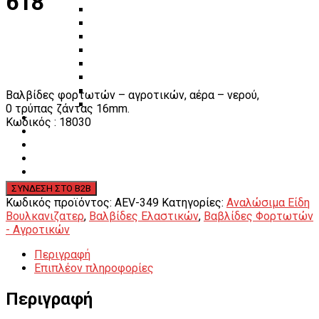
618
Πάγκοι – Εργαλειοφόροι – Εργαλειοθήκες
Εξοπλισμός Συνεργείου & Βουλκανιζατερ
Λεβιέδες – Σταυροί
Εργαλεία Χειρός
Εργαλεία φρένων
Εργαλεία χειρός συνεργείου
Διάφορα Είδη Φανοποιείου
Βαλβίδες φορτωτών – αγροτικών, αέρα – νερού,
Αναλώσιμα Είδη Συνεργείου
0 τρύπας ζάντας 16mm.
ΚΑΤΑΛΟΓΟΣ
Κωδικός : 18030
DOWNLOADS
VIDEO & ΝΕΑ
ΕΠΙΚΟΙΝΩΝΙΑ
B2B
ΕΝ
Κωδικός προϊόντος:
AEV-349
Κατηγορίες:
Αναλώσιμα Είδη
Βουλκανιζατερ
,
Βαλβίδες Ελαστικών
,
Βαβλίδες Φορτωτών
- Αγροτικών
Περιγραφή
Επιπλέον πληροφορίες
Περιγραφή