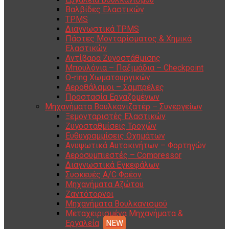
Βαλβίδες Ελαστικών
TPMS
Διαγνωστικά TPMS
Πάστες Μονταρίσματος & Χημικά
Ελαστικών
Αντίβαρα Ζυγοστάθμισης
Μπουλόνια – Παξιμάδια – Checkpoint
O-ring Χωματουργικών
Αεροθάλαμοι – Σαμπρέλες
Προστασία Εργαζομένων
Μηχανήματα Βουλκανιζατέρ – Συνεργείων
Ξεμονταριστές Ελαστικών
Ζυγοσταθμίσεις Τροχών
Ευθυγραμμίσεις Οχημάτων
Ανυψωτικά Αυτοκινήτων – Φορτηγών
Αεροσυμπιεστές – Compressor
Διαγνωστικά Εγκεφάλων
Συσκευές A/C Φρέον
Μηχανήματα Αζώτου
Ζαντότορνοι
Μηχανήματα Βουλκανισμού
Μεταχειρισμένα Μηχανήματα &
Εργαλεία