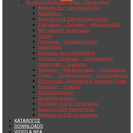
Εργαλεία Βουλκανιζατέρ – Συνεργείων
Αερόκλειδα – Δυναμόκλειδα
Καρυδάκια
Αερόμετρα & Είδη φουσκώματος
Είδη αέρος – Σωλήνες – Μπαλαντέζες
Μεταφορείς Ελαστικών
Γρύλοι
Γερανάκια – Σασμανόγρυλοι
Stand Moto
Εργαλεία για μοτοσικλέτα
Πρέσσες ρουλεμάν – Συσπειρωτές
αμορτισέρ – Εξωλκείς
Λαδιέρες – Βαλβολινιέρες – Γρασαδόροι
Πάγκοι – Εργαλειοφόροι – Εργαλειοθήκες
Εξοπλισμός Συνεργείου & Βουλκανιζατερ
Λεβιέδες – Σταυροί
Εργαλεία Χειρός
Εργαλεία φρένων
Εργαλεία χειρός συνεργείου
Διάφορα Είδη Φανοποιείου
Αναλώσιμα Είδη Συνεργείου
ΚΑΤΑΛΟΓΟΣ
DOWNLOADS
VIDEO & ΝΕΑ