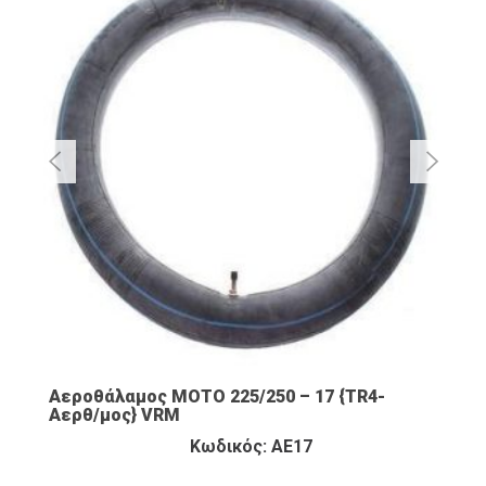
Αεροθάλαμος ΜΟΤΟ 225/250 – 17 {TR4-
Αερθ/μος} VRM
Κωδικός: ΑΕ17