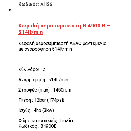
Κωδικός: AH26
Κεφαλή αεροσυμπιεστή Β 4900 Β –
514lt/min
Κεφαλή αεροσυμπιεστή ABAC μαντεμένια
με αναρρόφηση 514lt/min
Κύλινδροι : 2
Αναρρόφηση : 514lt/min
Στροφές (max) : 1450rpm
Πίεση : 12bar (174psi)
Ισχύς : 4hp (3kw)
Χώρα κατασκευής :Ιταλία
Κωδικός : B4900B