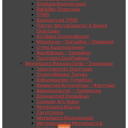
Εργαλεία Βουλκανισμού
Βαλβίδες Ελαστικών
TPMS
Διαγνωστικά TPMS
Πάστες Μονταρίσματος & Χημικά
Ελαστικών
Αντίβαρα Ζυγοστάθμισης
Μπουλόνια – Παξιμάδια – Checkpoint
O-ring Χωματουργικών
Αεροθάλαμοι – Σαμπρέλες
Προστασία Εργαζομένων
Μηχανήματα Βουλκανιζατέρ – Συνεργείων
Ξεμονταριστές Ελαστικών
Ζυγοσταθμίσεις Τροχών
Ευθυγραμμίσεις Οχημάτων
Ανυψωτικά Αυτοκινήτων – Φορτηγών
Αεροσυμπιεστές – Compressor
Διαγνωστικά Εγκεφάλων
Συσκευές A/C Φρέον
Μηχανήματα Αζώτου
Ζαντότορνοι
Μηχανήματα Βουλκανισμού
Μεταχειρισμένα Μηχανήματα &