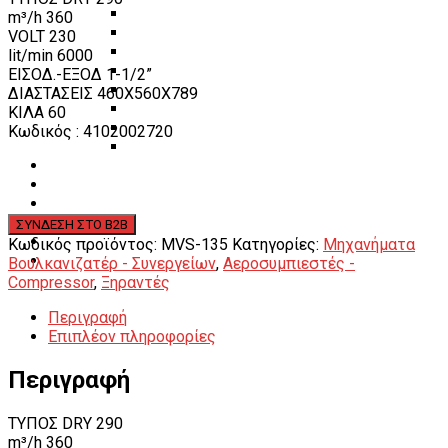
Πάγκοι – Εργαλειοφόροι – Εργαλειοθήκες
m³/h 360
Εξοπλισμός Συνεργείου & Βουλκανιζατερ
VOLT 230
Λεβιέδες – Σταυροί
lit/min 6000
Εργαλεία Χειρός
ΕΙΣΟΔ.-ΕΞΟΔ 1-1/2”
Εργαλεία φρένων
ΔΙΑΣΤΑΣΕΙΣ 460X560X789
Εργαλεία χειρός συνεργείου
ΚΙΛΑ 60
Διάφορα Είδη Φανοποιείου
Κωδικός : 4102002720
Αναλώσιμα Είδη Συνεργείου
ΚΑΤΑΛΟΓΟΣ
DOWNLOADS
VIDEO & ΝΕΑ
ΕΠΙΚΟΙΝΩΝΙΑ
B2B
Κωδικός προϊόντος:
MVS-135
Κατηγορίες:
Μηχανήματα
ΕΝ
Βουλκανιζατέρ - Συνεργείων
,
Αεροσυμπιεστές -
Compressor
,
Ξηραντές
Περιγραφή
Επιπλέον πληροφορίες
Περιγραφή
TYΠOΣ DRY 290
m³/h 360