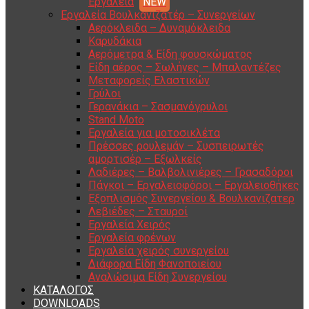
Εργαλεία
Εργαλεία Βουλκανιζατέρ – Συνεργείων
Αερόκλειδα – Δυναμόκλειδα
Καρυδάκια
Αερόμετρα & Είδη φουσκώματος
Είδη αέρος – Σωλήνες – Μπαλαντέζες
Μεταφορείς Ελαστικών
Γρύλοι
Γερανάκια – Σασμανόγρυλοι
Stand Moto
Εργαλεία για μοτοσικλέτα
Πρέσσες ρουλεμάν – Συσπειρωτές
αμορτισέρ – Εξωλκείς
Λαδιέρες – Βαλβολινιέρες – Γρασαδόροι
Πάγκοι – Εργαλειοφόροι – Εργαλειοθήκες
Εξοπλισμός Συνεργείου & Βουλκανιζατερ
Λεβιέδες – Σταυροί
Εργαλεία Χειρός
Εργαλεία φρένων
Εργαλεία χειρός συνεργείου
Διάφορα Είδη Φανοποιείου
Αναλώσιμα Είδη Συνεργείου
ΚΑΤΑΛΟΓΟΣ
DOWNLOADS