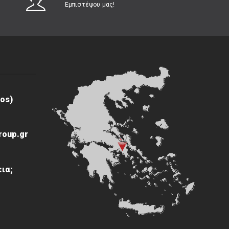
Εμπιστέψου μας!
os)
roup.gr
ια;
ς