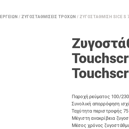
ΕΡΓΕΊΩΝ
/
ΖΥΓΟΣΤΑΘΜΊΣΕΙΣ ΤΡΟΧΏΝ
/ ΖΥΓΟΣΤΆΘΜΙΣΗ SICE S
Ζυγοστάθ
Touchscr
Touchscr
Παροχή ρεύματος 100/230
Συνολική απορρόφηση ισχ
Ταχύτητα περιστροφής 75 
Μέγιστη ανακρίβεια ζυγοσ
Μέσος χρόνος ζυγοστάθμι