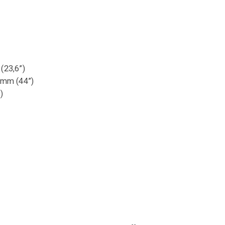
(23,6”)
 mm (44”)
)