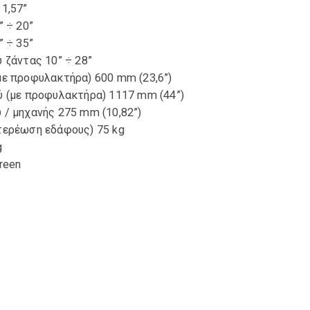
1,57”
” ÷ 20”
” ÷ 35”
 ζάντας 10” ÷ 28”
ε προφυλακτήρα) 600 mm (23,6”)
ύ (με προφυλακτήρα) 1117 mm (44”)
/ μηχανής 275 mm (10,82”)
τερέωση εδάφους) 75 kg
g
reen