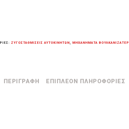
ΡΊΕΣ:
ΖΥΓΟΣΤΑΘΜΊΣΕΙΣ ΑΥΤΟΚΙΝΉΤΩΝ
,
ΜΗΧΑΝΉΜΑΤΑ ΒΟΥΛΚΑΝΙΖΑΤΈΡ
ΠΕΡΙΓΡΑΦΉ
ΕΠΙΠΛΈΟΝ ΠΛΗΡΟΦΟΡΊΕΣ